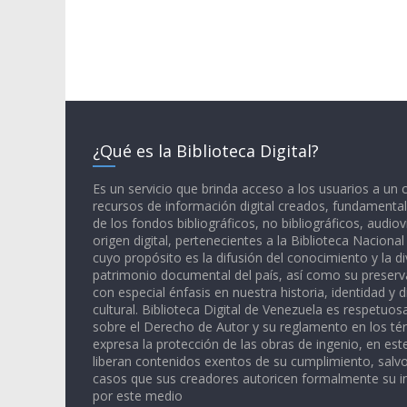
¿Qué es la Biblioteca Digital?
Es un servicio que brinda acceso a los usuarios a un
recursos de información digital creados, fundamental
de los fondos bibliográficos, no bibliográficos, audiov
origen digital, pertenecientes a la Biblioteca Naciona
cuyo propósito es la difusión del conocimiento y la di
patrimonio documental del país, así como su preserva
con especial énfasis en nuestra historia, identidad y d
cultural. Biblioteca Digital de Venezuela es respetuos
sobre el Derecho de Autor y su reglamento en los té
expresa la protección de las obras de ingenio, en est
liberan contenidos exentos de su cumplimiento, salv
casos que sus creadores autoricen formalmente su i
por este medio