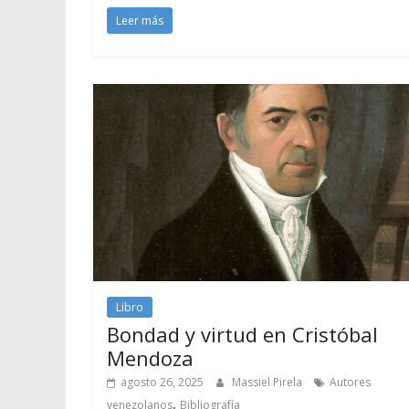
Leer más
Libro
Bondad y virtud en Cristóbal
Mendoza
agosto 26, 2025
Massiel Pirela
Autores
,
venezolanos
Bibliografía