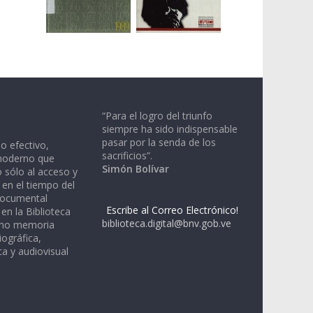
“Para el logro del triunfo
siempre ha sido indispensable
pasar por la senda de los
io efectivo,
sacrificios”.
moderno que
Simón Bolívar
 sólo al acceso y
 en el tiempo del
documental
Escribe al Correo Electrónico!
en la Biblioteca
biblioteca.digital@bnv.gob.ve
omo memoria
iográfica,
a y audiovisual