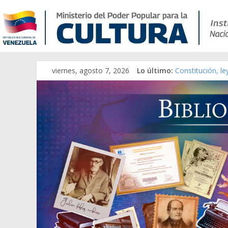
viernes, agosto 7, 2026
Lo último:
Constitución, l
Una Parálisis [m
Modesta Bor Sán
Gaceta Oficial 
Catálogo temát