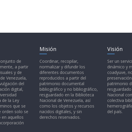
Misión
Visión
 conjunto de
Coordinar, recopilar,
Ser un servic
mente, a partir
normalizar y difundir los
dinámico y 
isuales y de
diferentes documentos
coadyuve, no
l de Venezuela,
reproducidos a partir del
preservación
vulgación del
patrimonio documental
patrimonio 
ción digital,
bibliográfico y no bibliográfico,
resguardado 
iversidad
resguardado en la Biblioteca
Nacional c
a de la Ley
Nacional de Venezuela, así
colectiva bibl
rminos que se
como los objetos y recursos
hemerográfic
e orden solo se
nacidos digitales, y sin
del país.
o en aquellos
derechos reservados.
ncorporación