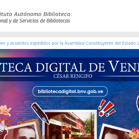
eyes y acuerdos expedidos por la Asamblea Constituyente del Estado 
aterial gráfico]
chez [material gráfico]
de la República de Venezuela año CXXXIII Mes V, Caracas 09 de marzo
ico de obras de Modesta Bor