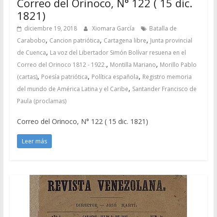
Correo del Orinoco, N° 122 ( 15 dic.
1821)
diciembre 19, 2018
Xiomara García
Batalla de
,
,
,
Carabobo
Cancion patriótica
Cartagena libre
Junta provincial
,
de Cuenca
La voz del Libertador Simón Bolívar resuena en el
,
,
Correo del Orinoco 1812 - 1922.
Montilla Mariano
Morillo Pablo
,
,
,
(cartas)
Poesía patriótica
Política española
Registro memoria
,
del mundo de América Latina y el Caribe
Santander Francisco de
Paula (proclamas)
Correo del Orinoco, N° 122 ( 15 dic. 1821)
Leer más