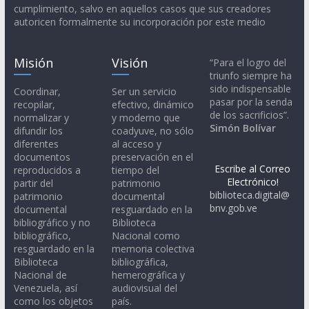
cumplimiento, salvo en aquellos casos que sus creadores
autoricen formalmente su incorporación por este medio
Misión
Visión
“Para el logro del
triunfo siempre ha
sido indispensable
Coordinar,
Ser un servicio
pasar por la senda
recopilar,
efectivo, dinámico
de los sacrificios”.
normalizar y
y moderno que
Simón Bolívar
difundir los
coadyuve, no sólo
diferentes
al acceso y
documentos
preservación en el
Escribe al Correo
reproducidos a
tiempo del
Electrónico!
partir del
patrimonio
biblioteca.digital@
patrimonio
documental
bnv.gob.ve
documental
resguardado en la
bibliográfico y no
Biblioteca
bibliográfico,
Nacional como
resguardado en la
memoria colectiva
Biblioteca
bibliográfica,
Nacional de
hemerográfica y
Venezuela, así
audiovisual del
como los objetos
país.