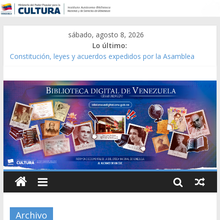
sábado, agosto 8, 2026
Lo último:
Catálogo temático de obras de Modesta Bor
Constitución, leyes y acuerdos expedidos por la Asamblea
Constituyente del Estado Lara en 1881.
Una Parálisis [material gráfico]
Modesta Bor Sánchez [material gráfico]
Gaceta Oficial de la República de Venezuela año CXXXIII Mes V,
Caracas 09 de marzo de 2006 N° 38.394
Archivo