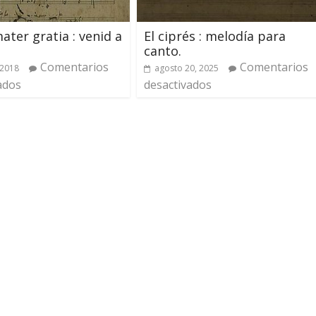
ater gratia : venid a
El ciprés : melodía para
canto.
Comentarios
Comentarios
 2018
agosto 20, 2025
ados
desactivados