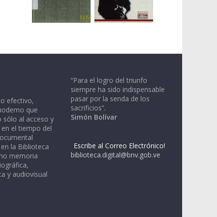
“Para el logro del triunfo
siempre ha sido indispensable
pasar por la senda de los
io efectivo,
sacrificios”.
moderno que
Simón Bolívar
 sólo al acceso y
 en el tiempo del
documental
Escribe al Correo Electrónico!
en la Biblioteca
biblioteca.digital@bnv.gob.ve
omo memoria
iográfica,
a y audiovisual