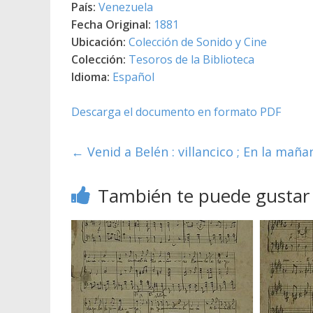
País:
Venezuela
Fecha Original:
1881
Ubicación:
Colección de Sonido y Cine
Colección:
Tesoros de la Biblioteca
Idioma:
Español
Descarga el documento en formato PDF
←
Venid a Belén : villancico ; En la mañan
También te puede gustar