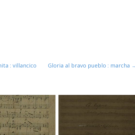
ita : villancico
Gloria al bravo pueblo : marcha