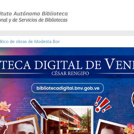
l de la República de Venezuela año CXXXIII Mes V, Caracas 09 de mar
ático de obras de Modesta Bor
 leyes y acuerdos expedidos por la Asamblea Constituyente del Estad
[material gráfico]
ánchez [material gráfico]