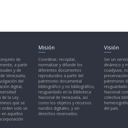
Misión
Visión
 conjunto de
Coordinar, recopilar,
Ser un servic
mente, a partir
normalizar y difundir los
dinámico y 
isuales y de
diferentes documentos
coadyuve, no
l de Venezuela,
reproducidos a partir del
preservación
vulgación del
patrimonio documental
patrimonio 
ción digital,
bibliográfico y no bibliográfico,
resguardado 
iversidad
resguardado en la Biblioteca
Nacional c
a de la Ley
Nacional de Venezuela, así
colectiva bibl
rminos que se
como los objetos y recursos
hemerográfic
e orden solo se
nacidos digitales, y sin
del país.
o en aquellos
derechos reservados.
ncorporación