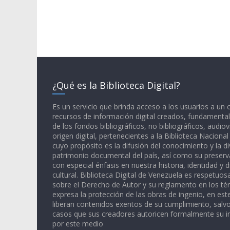
¿Qué es la Biblioteca Digital?
Es un servicio que brinda acceso a los usuarios a un
recursos de información digital creados, fundamental
de los fondos bibliográficos, no bibliográficos, audiov
origen digital, pertenecientes a la Biblioteca Naciona
cuyo propósito es la difusión del conocimiento y la di
patrimonio documental del país, así como su preserva
con especial énfasis en nuestra historia, identidad y d
cultural. Biblioteca Digital de Venezuela es respetuos
sobre el Derecho de Autor y su reglamento en los té
expresa la protección de las obras de ingenio, en est
liberan contenidos exentos de su cumplimiento, salv
casos que sus creadores autoricen formalmente su i
por este medio