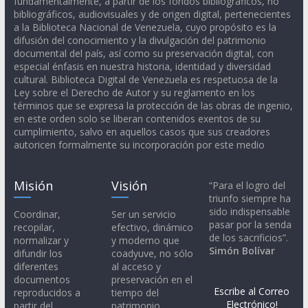
fundamentalmente, a partir de los fondos bibliográficos, no
bibliográficos, audiovisuales y de origen digital, pertenecientes
a la Biblioteca Nacional de Venezuela, cuyo propósito es la
difusión del conocimiento y la divulgación del patrimonio
documental del país, así como su preservación digital, con
especial énfasis en nuestra historia, identidad y diversidad
cultural. Biblioteca Digital de Venezuela es respetuosa de la
Ley sobre el Derecho de Autor y su reglamento en los
términos que se expresa la protección de las obras de ingenio,
en este orden solo se liberan contenidos exentos de su
cumplimiento, salvo en aquellos casos que sus creadores
autoricen formalmente su incorporación por este medio
Misión
Visión
“Para el logro del
triunfo siempre ha
sido indispensable
Coordinar,
Ser un servicio
pasar por la senda
recopilar,
efectivo, dinámico
de los sacrificios”.
normalizar y
y moderno que
Simón Bolívar
difundir los
coadyuve, no sólo
diferentes
al acceso y
documentos
preservación en el
Escribe al Correo
reproducidos a
tiempo del
Electrónico!
partir del
patrimonio