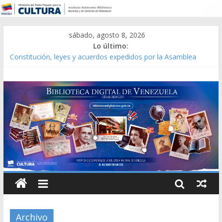
sábado, agosto 8, 2026
Lo último:
Constitución, leyes y acuerdos expedidos por la Asamblea
Constituyente del Estado Lara en 1881.
Una Parálisis [material gráfico]
Modesta Bor Sánchez [material gráfico]
Gaceta Oficial de la República de Venezuela año CXXXIII Mes V,
Caracas 09 de marzo de 2006 N° 38.394
Catálogo temático de obras de Modesta Bor
Archivo