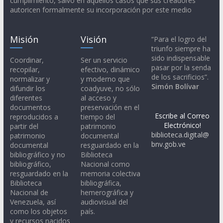
cumplimiento, salvo en aquellos casos que sus creadores
autoricen formalmente su incorporación por este medio
Misión
Visión
“Para el logro del
triunfo siempre ha
sido indispensable
Coordinar,
Ser un servicio
pasar por la senda
recopilar,
efectivo, dinámico
de los sacrificios”.
normalizar y
y moderno que
Simón Bolívar
difundir los
coadyuve, no sólo
diferentes
al acceso y
documentos
preservación en el
Escribe al Correo
reproducidos a
tiempo del
Electrónico!
partir del
patrimonio
biblioteca.digital@
patrimonio
documental
bnv.gob.ve
documental
resguardado en la
bibliográfico y no
Biblioteca
bibliográfico,
Nacional como
resguardado en la
memoria colectiva
Biblioteca
bibliográfica,
Nacional de
hemerográfica y
Venezuela, así
audiovisual del
como los objetos
país.
y recursos nacidos