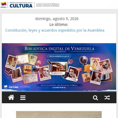
domingo, agosto 9, 2026
Lo último:
Constitución, leyes y acuerdos expedidos por la Asamblea
Constituyente del Estado Lara en 1881.
Una Parálisis [material gráfico]
Modesta Bor Sánchez [material gráfico]
Gaceta Oficial de la República de Venezuela año CXXXIII Mes V,
Caracas 09 de marzo de 2006 N° 38.394
Catálogo temático de obras de Modesta Bor