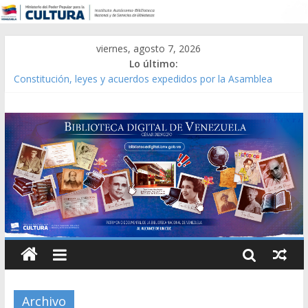
viernes, agosto 7, 2026
Lo último:
Constitución, leyes y acuerdos expedidos por la Asamblea
Constituyente del Estado Lara en 1881.
Una Parálisis [material gráfico]
Modesta Bor Sánchez [material gráfico]
Gaceta Oficial de la República de Venezuela año CXXXIII Mes V,
Caracas 09 de marzo de 2006 N° 38.394
Catálogo temático de obras de Modesta Bor
Archivo