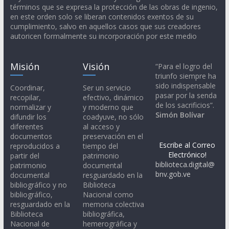
términos que se expresa la protección de las obras de ingenio,
en este orden solo se liberan contenidos exentos de su
cumplimiento, salvo en aquellos casos que sus creadores
autoricen formalmente su incorporación por este medio
Misión
Visión
“Para el logro del
triunfo siempre ha
sido indispensable
Coordinar,
Ser un servicio
pasar por la senda
recopilar,
efectivo, dinámico
de los sacrificios”.
normalizar y
y moderno que
Simón Bolívar
difundir los
coadyuve, no sólo
diferentes
al acceso y
documentos
preservación en el
Escribe al Correo
reproducidos a
tiempo del
Electrónico!
partir del
patrimonio
biblioteca.digital@
patrimonio
documental
bnv.gob.ve
documental
resguardado en la
bibliográfico y no
Biblioteca
bibliográfico,
Nacional como
resguardado en la
memoria colectiva
Biblioteca
bibliográfica,
Nacional de
hemerográfica y