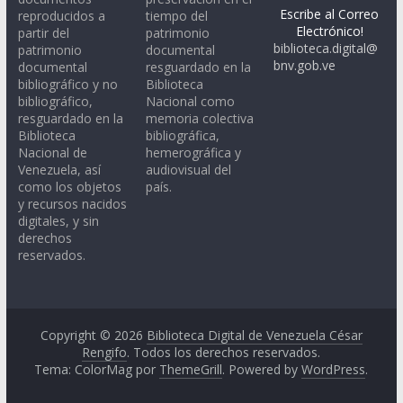
Escribe al Correo
reproducidos a
tiempo del
Electrónico!
partir del
patrimonio
biblioteca.digital@
patrimonio
documental
bnv.gob.ve
documental
resguardado en la
bibliográfico y no
Biblioteca
bibliográfico,
Nacional como
resguardado en la
memoria colectiva
Biblioteca
bibliográfica,
Nacional de
hemerográfica y
Venezuela, así
audiovisual del
como los objetos
país.
y recursos nacidos
digitales, y sin
derechos
reservados.
Copyright © 2026
Biblioteca Digital de Venezuela César
Rengifo
. Todos los derechos reservados.
Tema: ColorMag por
ThemeGrill
. Powered by
WordPress
.