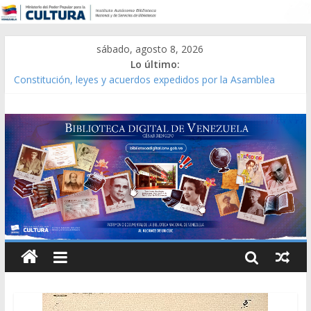
sábado, agosto 8, 2026
Lo último:
Constitución, leyes y acuerdos expedidos por la Asamblea
Constituyente del Estado Lara en 1881.
Una Parálisis [material gráfico]
Modesta Bor Sánchez [material gráfico]
Gaceta Oficial de la República de Venezuela año CXXXIII Mes V,
Caracas 09 de marzo de 2006 N° 38.394
Catálogo temático de obras de Modesta Bor