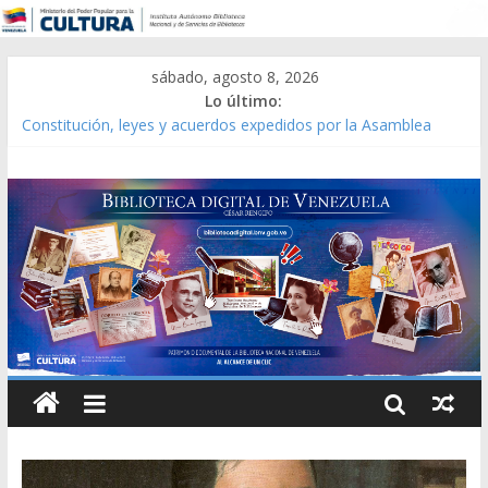
sábado, agosto 8, 2026
Lo último:
Constitución, leyes y acuerdos expedidos por la Asamblea
Constituyente del Estado Lara en 1881.
Una Parálisis [material gráfico]
Modesta Bor Sánchez [material gráfico]
Gaceta Oficial de la República de Venezuela año CXXXIII Mes V,
Caracas 09 de marzo de 2006 N° 38.394
Catálogo temático de obras de Modesta Bor