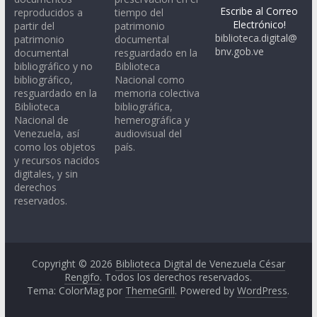
Escribe al Correo
reproducidos a
tiempo del
Electrónico!
partir del
patrimonio
biblioteca.digital@
patrimonio
documental
bnv.gob.ve
documental
resguardado en la
bibliográfico y no
Biblioteca
bibliográfico,
Nacional como
resguardado en la
memoria colectiva
Biblioteca
bibliográfica,
Nacional de
hemerográfica y
Venezuela, así
audiovisual del
como los objetos
país.
y recursos nacidos
digitales, y sin
derechos
reservados.
Copyright © 2026
Biblioteca Digital de Venezuela César
Rengifo
. Todos los derechos reservados.
Tema: ColorMag por
ThemeGrill
. Powered by
WordPress
.