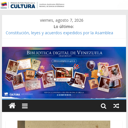
viernes, agosto 7, 2026
Lo último:
Constitución, leyes y acuerdos expedidos por la Asamblea
Constituyente del Estado Lara en 1881.
Una Parálisis [material gráfico]
Modesta Bor Sánchez [material gráfico]
Gaceta Oficial de la República de Venezuela año CXXXIII Mes V,
Caracas 09 de marzo de 2006 N° 38.394
Catálogo temático de obras de Modesta Bor