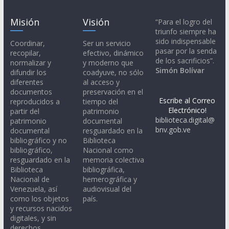
Misión
Visión
“Para el logro del
triunfo siempre ha
sido indispensable
Coordinar,
Ser un servicio
pasar por la senda
recopilar,
efectivo, dinámico
de los sacrificios”.
normalizar y
y moderno que
Simón Bolívar
difundir los
coadyuve, no sólo
diferentes
al acceso y
documentos
preservación en el
Escribe al Correo
reproducidos a
tiempo del
Electrónico!
partir del
patrimonio
biblioteca.digital@
patrimonio
documental
bnv.gob.ve
documental
resguardado en la
bibliográfico y no
Biblioteca
bibliográfico,
Nacional como
resguardado en la
memoria colectiva
Biblioteca
bibliográfica,
Nacional de
hemerográfica y
Venezuela, así
audiovisual del
como los objetos
país.
y recursos nacidos
digitales, y sin
derechos