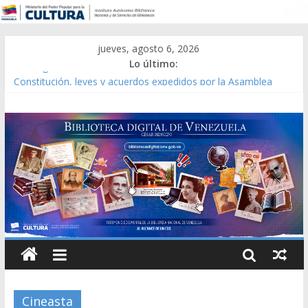
jueves, agosto 6, 2026
Lo último:
Catálogo temático de obras de Modesta Bor
Constitución, leyes y acuerdos expedidos por la Asamblea
Constituyente del Estado Lara en 1881.
Una Parálisis [material gráfico]
Modesta Bor Sánchez [material gráfico]
Gaceta Oficial de la República de Venezuela año CXXXIII Mes V,
Caracas 09 de marzo de 2006 N° 38.394
Cineasta