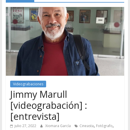
Videograbaciones
Jimmy Marull
[videograbación] :
[entrevista]
,
,
julio 27, 2022
Xiomara García
Cineasta
Fotógrafo