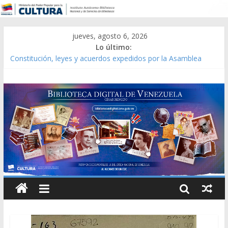
jueves, agosto 6, 2026
Lo último:
Constitución, leyes y acuerdos expedidos por la Asamblea
Constituyente del Estado Lara en 1881.
Una Parálisis [material gráfico]
Modesta Bor Sánchez [material gráfico]
Gaceta Oficial de la República de Venezuela año CXXXIII Mes V,
Caracas 09 de marzo de 2006 N° 38.394
Catálogo temático de obras de Modesta Bor