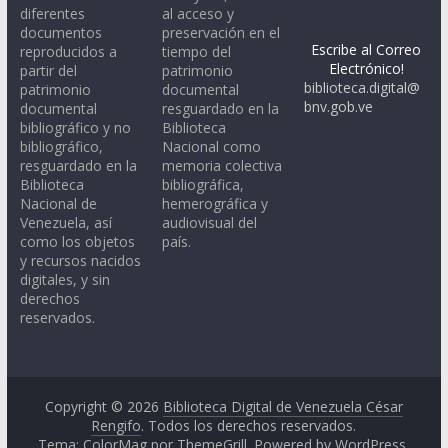
diferentes
al acceso y
documentos
preservación en el
Escribe al Correo
reproducidos a
tiempo del
Electrónico!
partir del
patrimonio
biblioteca.digital@
patrimonio
documental
bnv.gob.ve
documental
resguardado en la
bibliográfico y no
Biblioteca
bibliográfico,
Nacional como
resguardado en la
memoria colectiva
Biblioteca
bibliográfica,
Nacional de
hemerográfica y
Venezuela, así
audiovisual del
como los objetos
país.
y recursos nacidos
digitales, y sin
derechos
reservados.
Copyright © 2026
Biblioteca Digital de Venezuela César
Rengifo
. Todos los derechos reservados.
Tema: ColorMag por
ThemeGrill
. Powered by
WordPress
.