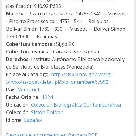
clasificación 910.92 P695
Materia:
Pizarro Francisco ca. 1475?-1541 -- Museos -
- Pizarro Francisco ca. 1475?-1541 -- Reliquias --
Bolívar Simón 1783-1830. -- Museos -- Bolívar Simón
1783-1830. -- Reliquias
Cobertura temporal:
Siglo XX
Cobertura espacial:
Caracas (Venezuela)
Derechos:
Instituto Autónomo Biblioteca Nacional y
de Servicios de Bibliotecas (Venezuela)
Enlace al Catálogo:
http://sisbiv.bnv.gob.ve/cgi-
bin/koha/opac-detail.pl?biblionumber=67592
→
País:
Venezuela
Fecha Original:
1924
Ubicación:
Colección Bibliográfica Contemporánea
Colección:
Simón Bolívar
Idioma:
Español
Descarga el documento en formato PDF