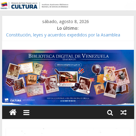
sábado, agosto 8, 2026
Lo último:
Constitución, leyes y acuerdos expedidos por la Asamblea
Constituyente del Estado Lara en 1881.
Una Parálisis [material gráfico]
Modesta Bor Sánchez [material gráfico]
Gaceta Oficial de la República de Venezuela año CXXXIII Mes V,
Caracas 09 de marzo de 2006 N° 38.394
Catálogo temático de obras de Modesta Bor