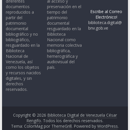
diferentes
al acceso y
documentos
preservación en el
Escribe al Correo
reproducidos a
tiempo del
Electrónico!
partir del
patrimonio
biblioteca.digital@
patrimonio
documental
bnv.gob.ve
documental
resguardado en la
bibliográfico y no
Biblioteca
bibliográfico,
Nacional como
resguardado en la
memoria colectiva
Biblioteca
bibliográfica,
Nacional de
hemerográfica y
Venezuela, así
audiovisual del
como los objetos
país.
y recursos nacidos
digitales, y sin
derechos
reservados.
Copyright © 2026
Biblioteca Digital de Venezuela César
Rengifo
. Todos los derechos reservados.
Tema: ColorMag por
ThemeGrill
. Powered by
WordPress
.