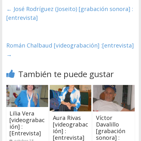
←
José Rodríguez (Joseito) [grabación sonora] :
[entrevista]
Román Chalbaud [videograbación] :[entrevista]
→
También te puede gustar
Lilia Vera
Aura Rivas
Víctor
[videograbac
[videograbac
Davalillo
ión] :
ión] :
[grabación
[Entrevista]
[entrevista]
sonora] :
octubre 18,