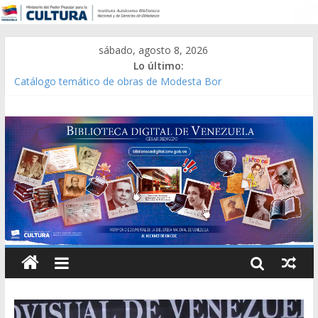
sábado, agosto 8, 2026
Lo último:
Catálogo temático de obras de Modesta Bor
Constitución, leyes y acuerdos expedidos por la Asamblea
Constituyente del Estado Lara en 1881.
Una Parálisis [material gráfico]
Modesta Bor Sánchez [material gráfico]
Gaceta Oficial de la República de Venezuela año CXXXIII Mes V,
Caracas 09 de marzo de 2006 N° 38.394