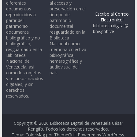
diferentes
al acceso y
documentos
preservación en el
Escribe al Correo
reproducidos a
tiempo del
Electrónico!
partir del
patrimonio
biblioteca.digital@
patrimonio
documental
bnv.gob.ve
documental
resguardado en la
bibliográfico y no
Biblioteca
bibliográfico,
Nacional como
resguardado en la
memoria colectiva
Biblioteca
bibliográfica,
Nacional de
hemerográfica y
Venezuela, así
audiovisual del
como los objetos
país.
y recursos nacidos
digitales, y sin
derechos
reservados.
Copyright © 2026
Biblioteca Digital de Venezuela César
Rengifo
. Todos los derechos reservados.
Tema: ColorMag por
ThemeGrill
. Powered by
WordPress
.