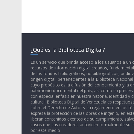
¿Qué es la Biblioteca Digital?
Es un servicio que brinda acceso a los usuarios a un
recursos de información digital creados, fundamental
de los fondos bibliográficos, no bibliográficos, audiov
origen digital, pertenecientes a la Biblioteca Naciona
cuyo propósito es la difusión del conocimiento y la di
patrimonio documental del país, así como su preserva
con especial énfasis en nuestra historia, identidad y d
cultural. Biblioteca Digital de Venezuela es respetuos
sobre el Derecho de Autor y su reglamento en los té
expresa la protección de las obras de ingenio, en est
liberan contenidos exentos de su cumplimiento, salv
casos que sus creadores autoricen formalmente su i
por este medio