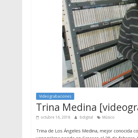
Videograbaciones
Trina Medina [videogra
octubre 16, 2018
bdigital
Músico
Trina de Los Ángeles Medina, mejor conocida co
venezolana nacida en Caracas el 28 de febrero.