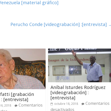
enezuela [material gráfico]
Perucho Conde [videograbación] :[entrevista]
Aníbal Isturdes Rodríguez
[videograbación] :
lfatti [grabación
[entrevista]
: [entrevista]
Comentarios
octubre 18, 2018
Comentarios
16, 2018
desactivados