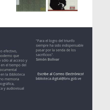
“Para el logro del triunfo
siempre ha sido indispensable
pasar por la senda de los
io efectivo,
sacrificios”.
moderno que
Simón Bolívar
 sólo al acceso y
 en el tiempo del
documental
Escribe al Correo Electrónico!
en la Biblioteca
biblioteca.digital@bnv.gob.ve
omo memoria
iográfica,
a y audiovisual