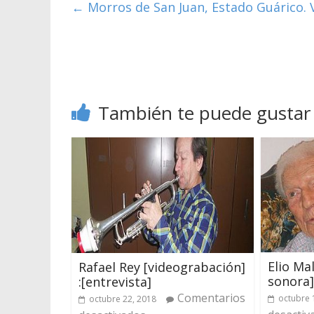
←
Morros de San Juan, Estado Guárico. V
También te puede gustar
Elio Ma
Rafael Rey [videograbación]
sonora] 
:[entrevista]
Comentarios
octubre 
octubre 22, 2018