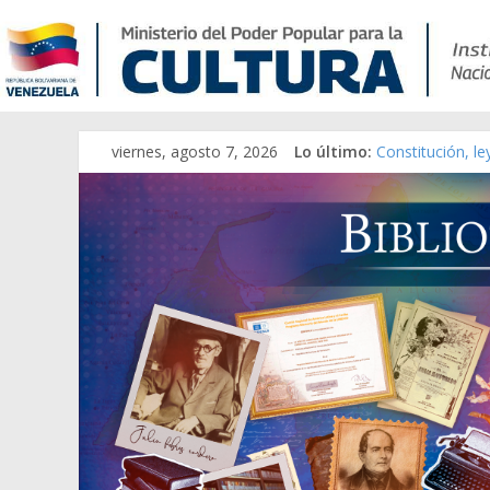
viernes, agosto 7, 2026
Lo último:
Constitución, l
Una Parálisis [m
Modesta Bor Sán
Gaceta Oficial 
Catálogo temát