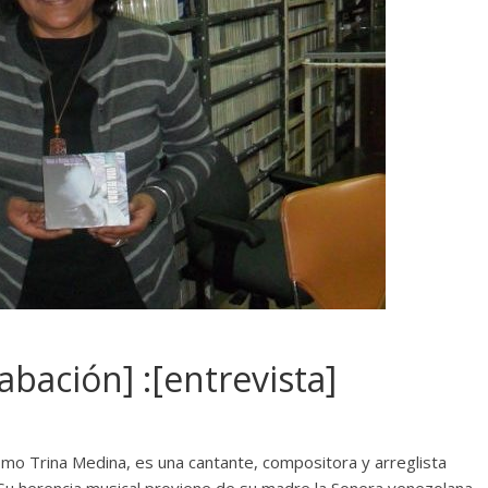
bación] :[entrevista]
mo Trina Medina, es una cantante, compositora y arreglista
 Su herencia musical proviene de su madre la Sonera venezolana