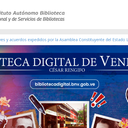
eyes y acuerdos expedidos por la Asamblea Constituyente del Estado 
aterial gráfico]
chez [material gráfico]
de la República de Venezuela año CXXXIII Mes V, Caracas 09 de marzo
ico de obras de Modesta Bor