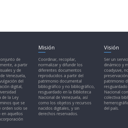
Misión
Visión
 conjunto de
Coordinar, recopilar,
Ser un servic
mente, a partir
normalizar y difundir los
dinámico y 
isuales y de
diferentes documentos
coadyuve, no
l de Venezuela,
reproducidos a partir del
preservación
vulgación del
patrimonio documental
patrimonio 
ción digital,
bibliográfico y no bibliográfico,
resguardado 
iversidad
resguardado en la Biblioteca
Nacional c
a de la Ley
Nacional de Venezuela, así
colectiva bibl
rminos que se
como los objetos y recursos
hemerográfic
e orden solo se
nacidos digitales, y sin
del país.
o en aquellos
derechos reservados.
ncorporación