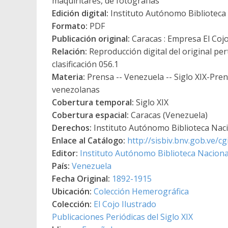
maquiritares, de fotografías
Edición digital:
Instituto Autónomo Biblioteca N
Formato:
PDF
Publicación original:
Caracas : Empresa El Coj
Relación:
Reproducción digital del original pe
clasificación 056.1
Materia:
Prensa -- Venezuela -- Siglo XIX-Pren
venezolanas
Cobertura temporal:
Siglo XIX
Cobertura espacial:
Caracas (Venezuela)
Derechos:
Instituto Autónomo Biblioteca Nacio
Enlace al Catálogo:
http://sisbiv.bnv.gob.ve/
Editor:
Instituto Autónomo Biblioteca Nacional
País:
Venezuela
Fecha Original:
1892-1915
Ubicación:
Colección Hemerográfica
Colección:
El Cojo Ilustrado
Publicaciones Periódicas del Siglo XIX