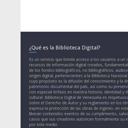
¿Qué es la Biblioteca Digital?
Es un servicio que brinda acceso a los usuarios a un
recursos de información digital creados, fundamental
de los fondos bibliográficos, no bibliográficos, audiov
origen digital, pertenecientes a la Biblioteca Naciona
cuyo propósito es la difusión del conocimiento y la di
patrimonio documental del país, así como su preserva
con especial énfasis en nuestra historia, identidad y d
cultural. Biblioteca Digital de Venezuela es respetuos
sobre el Derecho de Autor y su reglamento en los té
expresa la protección de las obras de ingenio, en est
liberan contenidos exentos de su cumplimiento, salv
casos que sus creadores autoricen formalmente su i
por este medio