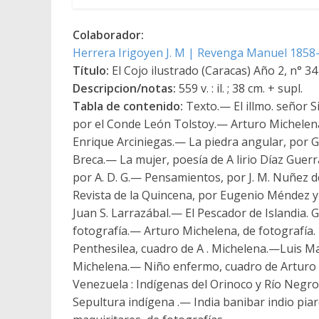
Colaborador:
Herrera Irigoyen J. M | Revenga Manuel 1858
Título:
El Cojo ilustrado (Caracas) Año 2, n° 3
Descripcion/notas:
559 v. : il. ; 38 cm. + supl.
Tabla de contenido:
Texto.— El illmo. señor S
por el Conde León Tolstoy.— Arturo Michelena.
Enrique Arciniegas.— La piedra angular, por Gon
Breca.— La mujer, poesía de A lirio Díaz Guer
por A. D. G.— Pensamientos, por J. M. Nuñez d
Revista de la Quincena, por Eugenio Méndez 
Juan S. Larrazábal.— El Pescador de Islandia.
fotografía.— Arturo Michelena, de fotografía.
Penthesilea, cuadro de A . Michelena.—Luis Ma
Michelena.— Niño enfermo, cuadro de Arturo 
Venezuela : Indígenas del Orinoco y Río Negr
Sepultura indígena .— India banibar indio piar