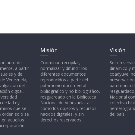
Misión
Visión
 conjunto de
Coordinar, recopilar,
Ser un servic
mente, a partir
normalizar y difundir los
dinámico y 
isuales y de
diferentes documentos
coadyuve, no
l de Venezuela,
reproducidos a partir del
preservación
vulgación del
patrimonio documental
patrimonio 
ción digital,
bibliográfico y no bibliográfico,
resguardado 
iversidad
resguardado en la Biblioteca
Nacional c
a de la Ley
Nacional de Venezuela, así
colectiva bibl
rminos que se
como los objetos y recursos
hemerográfic
e orden solo se
nacidos digitales, y sin
del país.
o en aquellos
derechos reservados.
ncorporación