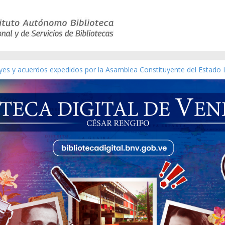
eyes y acuerdos expedidos por la Asamblea Constituyente del Estado 
aterial gráfico]
nchez [material gráfico]
de la República de Venezuela año CXXXIII Mes V, Caracas 09 de marz
ico de obras de Modesta Bor