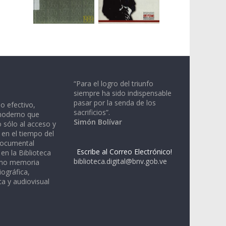
“Para el logro del triunfo
siempre ha sido indispensable
pasar por la senda de los
io efectivo,
sacrificios”.
moderno que
Simón Bolívar
 sólo al acceso y
 en el tiempo del
documental
Escribe al Correo Electrónico!
en la Biblioteca
biblioteca.digital@bnv.gob.ve
omo memoria
iográfica,
a y audiovisual