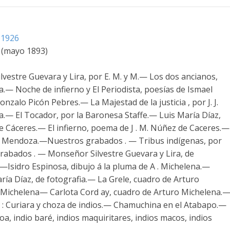
-1926
4 (mayo 1893)
ilvestre Guevara y Lira, por E. M. y M.— Los dos ancianos,
— Noche de infierno y El Periodista, poesías de Ismael
zalo Picón Pebres.— La Majestad de la justicia , por J. J.
ra.— El Tocador, por la Baronesa Staffe.— Luis María Díaz,
e Cáceres.— El infierno, poema de J . M. Núñez de Caceres.—
y Mendoza.—Nuestros grabados . — Tribus indígenas, por
 Grabados . — Monseñor Silvestre Guevara y Lira, de
 —Isidro Espinosa, dibujo á la pluma de A . Michelena.—
ría Díaz, de fotografia.— La Grele, cuadro de Arturo
Michelena— Carlota Cord ay, cuadro de Arturo Michelena.
o : Curiara y choza de indios.— Chamuchina en el Atabapo.—
oa, indio baré, indios maquiritares, indios macos, indios