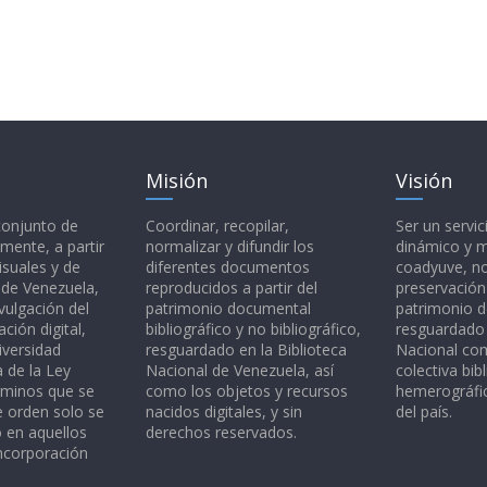
Misión
Visión
 conjunto de
Coordinar, recopilar,
Ser un servic
mente, a partir
normalizar y difundir los
dinámico y 
isuales y de
diferentes documentos
coadyuve, no
l de Venezuela,
reproducidos a partir del
preservación
vulgación del
patrimonio documental
patrimonio 
ción digital,
bibliográfico y no bibliográfico,
resguardado 
iversidad
resguardado en la Biblioteca
Nacional c
a de la Ley
Nacional de Venezuela, así
colectiva bibl
rminos que se
como los objetos y recursos
hemerográfic
e orden solo se
nacidos digitales, y sin
del país.
o en aquellos
derechos reservados.
ncorporación