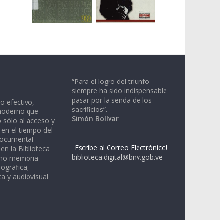
“Para el logro del triunfo
siempre ha sido indispensable
pasar por la senda de los
io efectivo,
sacrificios”.
moderno que
Simón Bolívar
 sólo al acceso y
 en el tiempo del
documental
Escribe al Correo Electrónico!
en la Biblioteca
biblioteca.digital@bnv.gob.ve
omo memoria
iográfica,
a y audiovisual