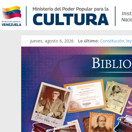
jueves, agosto 6, 2026
Lo último:
Constitución, le
Una Parálisis [ma
Modesta Bor Sán
Gaceta Oficial d
Catálogo temáti