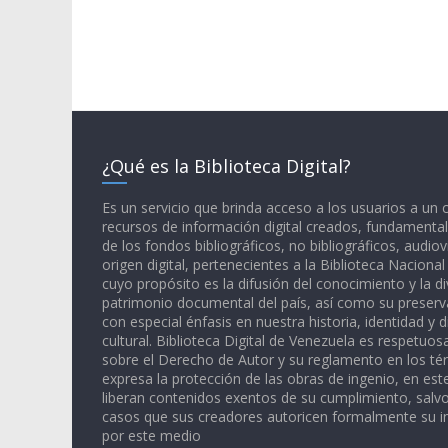
¿Qué es la Biblioteca Digital?
Es un servicio que brinda acceso a los usuarios a un
recursos de información digital creados, fundamental
de los fondos bibliográficos, no bibliográficos, audiov
origen digital, pertenecientes a la Biblioteca Naciona
cuyo propósito es la difusión del conocimiento y la di
patrimonio documental del país, así como su preserva
con especial énfasis en nuestra historia, identidad y d
cultural. Biblioteca Digital de Venezuela es respetuos
sobre el Derecho de Autor y su reglamento en los té
expresa la protección de las obras de ingenio, en est
liberan contenidos exentos de su cumplimiento, salv
casos que sus creadores autoricen formalmente su i
por este medio