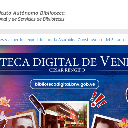
yes y acuerdos expedidos por la Asamblea Constituyente del Estado L
terial gráfico]
chez [material gráfico]
e la República de Venezuela año CXXXIII Mes V, Caracas 09 de marzo
co de obras de Modesta Bor