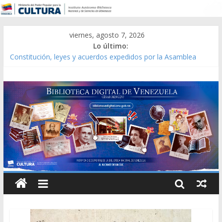
viernes, agosto 7, 2026
Lo último:
Catálogo temático de obras de Modesta Bor
Constitución, leyes y acuerdos expedidos por la Asamblea
Constituyente del Estado Lara en 1881.
Una Parálisis [material gráfico]
Modesta Bor Sánchez [material gráfico]
Gaceta Oficial de la República de Venezuela año CXXXIII Mes V,
Caracas 09 de marzo de 2006 N° 38.394