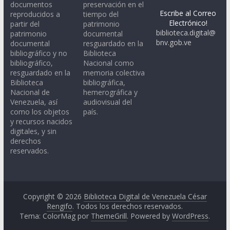
documentos
preservación en el
Escribe al Correo
reproducidos a
tiempo del
Electrónico!
partir del
patrimonio
biblioteca.digital@
patrimonio
documental
bnv.gob.ve
documental
resguardado en la
bibliográfico y no
Biblioteca
bibliográfico,
Nacional como
resguardado en la
memoria colectiva
Biblioteca
bibliográfica,
Nacional de
hemerográfica y
Venezuela, así
audiovisual del
como los objetos
país.
y recursos nacidos
digitales, y sin
derechos
reservados.
Copyright © 2026
Biblioteca Digital de Venezuela César
Rengifo
. Todos los derechos reservados.
Tema: ColorMag por
ThemeGrill
. Powered by
WordPress
.