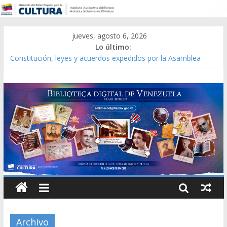
jueves, agosto 6, 2026
Lo último:
Constitución, leyes y acuerdos expedidos por la Asamblea
Constituyente del Estado Lara en 1881.
Una Parálisis [material gráfico]
Modesta Bor Sánchez [material gráfico]
Gaceta Oficial de la República de Venezuela año CXXXIII Mes V,
Caracas 09 de marzo de 2006 N° 38.394
Catálogo temático de obras de Modesta Bor
Archivo