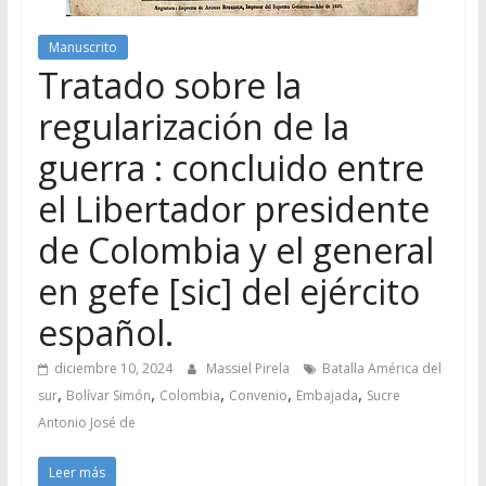
Manuscrito
Tratado sobre la
regularización de la
guerra : concluido entre
el Libertador presidente
de Colombia y el general
en gefe [sic] del ejército
español.
diciembre 10, 2024
Massiel Pirela
Batalla América del
,
,
,
,
,
sur
Bolívar Simón
Colombia
Convenio
Embajada
Sucre
Antonio José de
Leer más