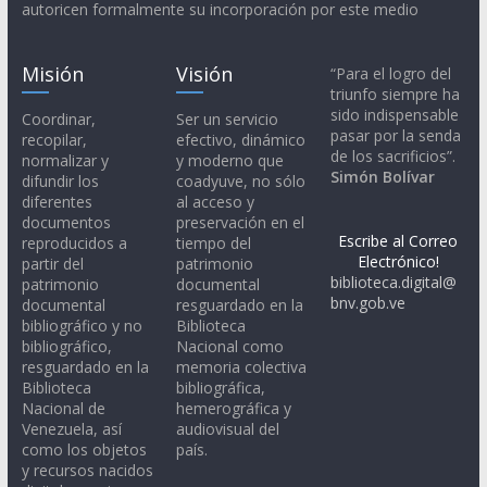
autoricen formalmente su incorporación por este medio
Misión
Visión
“Para el logro del
triunfo siempre ha
sido indispensable
Coordinar,
Ser un servicio
pasar por la senda
recopilar,
efectivo, dinámico
de los sacrificios”.
normalizar y
y moderno que
Simón Bolívar
difundir los
coadyuve, no sólo
diferentes
al acceso y
documentos
preservación en el
Escribe al Correo
reproducidos a
tiempo del
Electrónico!
partir del
patrimonio
biblioteca.digital@
patrimonio
documental
bnv.gob.ve
documental
resguardado en la
bibliográfico y no
Biblioteca
bibliográfico,
Nacional como
resguardado en la
memoria colectiva
Biblioteca
bibliográfica,
Nacional de
hemerográfica y
Venezuela, así
audiovisual del
como los objetos
país.
y recursos nacidos