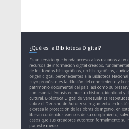
¿Qué es la Biblioteca Digital?
Es un servicio que brinda acceso a los usuarios a un
recursos de información digital creados, fundamental
de los fondos bibliográficos, no bibliográficos, audiov
origen digital, pertenecientes a la Biblioteca Naciona
cuyo propósito es la difusión del conocimiento y la di
patrimonio documental del país, así como su preserva
con especial énfasis en nuestra historia, identidad y d
cultural. Biblioteca Digital de Venezuela es respetuos
sobre el Derecho de Autor y su reglamento en los té
expresa la protección de las obras de ingenio, en est
liberan contenidos exentos de su cumplimiento, salv
casos que sus creadores autoricen formalmente su i
por este medio