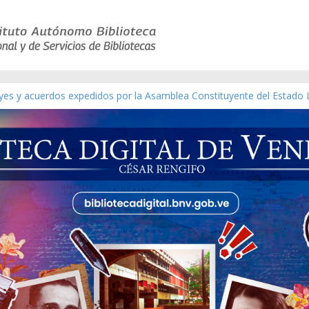
eyes y acuerdos expedidos por la Asamblea Constituyente del Estado 
aterial gráfico]
nchez [material gráfico]
de la República de Venezuela año CXXXIII Mes V, Caracas 09 de marz
ico de obras de Modesta Bor