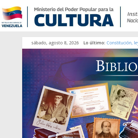
sábado, agosto 8, 2026
Lo último:
Constitución, l
Una Parálisis [m
Modesta Bor Sá
Gaceta Oficial 
Catálogo temát