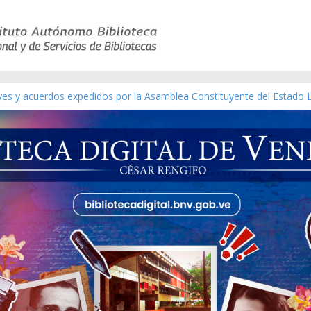
eyes y acuerdos expedidos por la Asamblea Constituyente del Estado 
aterial gráfico]
chez [material gráfico]
de la República de Venezuela año CXXXIII Mes V, Caracas 09 de marzo
ico de obras de Modesta Bor