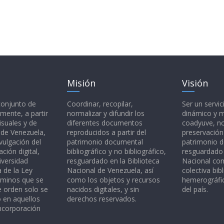
Misión
Visión
 conjunto de
Coordinar, recopilar,
Ser un servic
mente, a partir
normalizar y difundir los
dinámico y 
isuales y de
diferentes documentos
coadyuve, no
l de Venezuela,
reproducidos a partir del
preservación
vulgación del
patrimonio documental
patrimonio 
ción digital,
bibliográfico y no bibliográfico,
resguardado 
iversidad
resguardado en la Biblioteca
Nacional c
a de la Ley
Nacional de Venezuela, así
colectiva bibl
rminos que se
como los objetos y recursos
hemerográfic
e orden solo se
nacidos digitales, y sin
del país.
o en aquellos
derechos reservados.
ncorporación