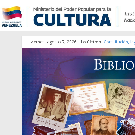
viernes, agosto 7, 2026
Lo último:
Constitución, l
Una Parálisis [m
Modesta Bor Sán
Gaceta Oficial 
Catálogo temát