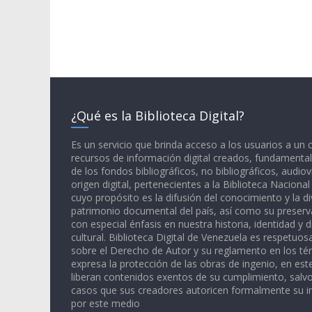
¿Qué es la Biblioteca Digital?
Es un servicio que brinda acceso a los usuarios a un
recursos de información digital creados, fundamental
de los fondos bibliográficos, no bibliográficos, audiov
origen digital, pertenecientes a la Biblioteca Naciona
cuyo propósito es la difusión del conocimiento y la di
patrimonio documental del país, así como su preserva
con especial énfasis en nuestra historia, identidad y d
cultural. Biblioteca Digital de Venezuela es respetuos
sobre el Derecho de Autor y su reglamento en los té
expresa la protección de las obras de ingenio, en est
liberan contenidos exentos de su cumplimiento, salv
casos que sus creadores autoricen formalmente su i
por este medio