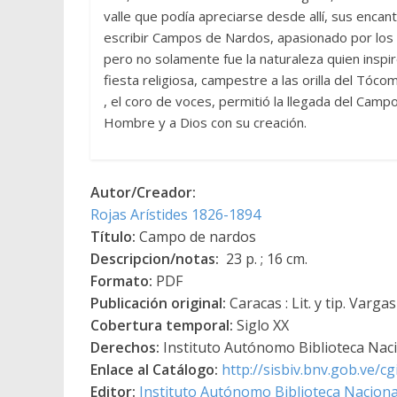
valle que podía apreciarse desde allí, sus enca
escribir Campos de Nardos, apasionado por los ve
pero no solamente fue la naturaleza quien inspi
fiesta religiosa, campestre a las orilla del Tóc
, el coro de voces, permitió la llegada del Cam
Hombre y a Dios con su creación.
Autor/Creador:
Rojas Arístides 1826-1894
Título:
Campo de nardos
Descripcion/notas:
23 p. ; 16 cm.
Formato:
PDF
Publicación original:
Caracas : Lit. y tip. Vargas
Cobertura temporal:
Siglo XX
Derechos:
Instituto Autónomo Biblioteca Nacio
Enlace al Catálogo:
http://sisbiv.bnv.gob.ve/
Editor:
Instituto Autónomo Biblioteca Nacional