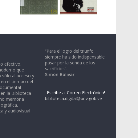
“Para el logro del triunfo
siempre ha sido indispensable
pasar por la senda de los
io efectivo,
sacrificios”.
moderno que
Simón Bolívar
 sólo al acceso y
 en el tiempo del
documental
Escribe al Correo Electrónico!
en la Biblioteca
biblioteca.digital@bnv.gob.ve
omo memoria
iográfica,
a y audiovisual