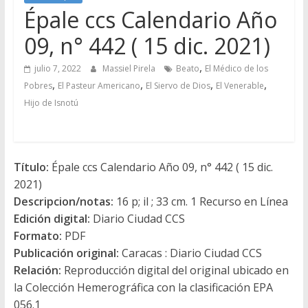
Épale ccs Calendario Año
09, n° 442 ( 15 dic. 2021)
,
julio 7, 2022
Massiel Pirela
Beato
El Médico de los
,
,
,
,
Pobres
El Pasteur Americano
El Siervo de Dios
El Venerable
Hijo de Isnotú
Título:
Épale ccs Calendario Año 09, n° 442 ( 15 dic.
2021)
Descripcion/notas:
16 p; il ; 33 cm. 1 Recurso en Línea
Edición digital:
Diario Ciudad CCS
Formato:
PDF
Publicación original:
Caracas : Diario Ciudad CCS
Relación:
Reproducción digital del original ubicado en
la Colección Hemerográfica con la clasificación EPA
056.1