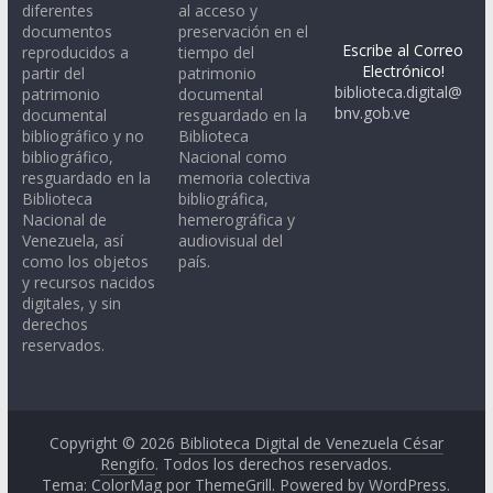
diferentes
al acceso y
documentos
preservación en el
Escribe al Correo
reproducidos a
tiempo del
Electrónico!
partir del
patrimonio
biblioteca.digital@
patrimonio
documental
bnv.gob.ve
documental
resguardado en la
bibliográfico y no
Biblioteca
bibliográfico,
Nacional como
resguardado en la
memoria colectiva
Biblioteca
bibliográfica,
Nacional de
hemerográfica y
Venezuela, así
audiovisual del
como los objetos
país.
y recursos nacidos
digitales, y sin
derechos
reservados.
Copyright © 2026
Biblioteca Digital de Venezuela César
Rengifo
. Todos los derechos reservados.
Tema: ColorMag por
ThemeGrill
. Powered by
WordPress
.