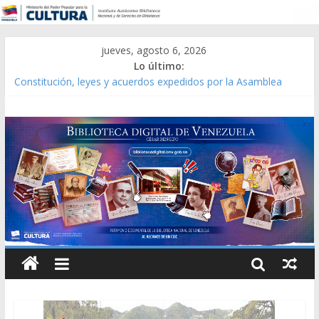
jueves, agosto 6, 2026
Lo último:
Constitución, leyes y acuerdos expedidos por la Asamblea
Constituyente del Estado Lara en 1881.
Una Parálisis [material gráfico]
Modesta Bor Sánchez [material gráfico]
Gaceta Oficial de la República de Venezuela año CXXXIII Mes V,
Caracas 09 de marzo de 2006 N° 38.394
Catálogo temático de obras de Modesta Bor