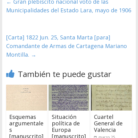
←
Gran plebiscito nacional voto de las
Municipalidades del Estado Lara, mayo de 1906
[Carta] 1822 Jun. 25, Santa Marta [para]
Comandante de Armas de Cartagena Mariano
Montilla.
→
También te puede gustar
Esquemas
Situación
Cuartel
argumentale
política de
General de
s
Europa
Valencia
[manuscrito]
[manuscrito]
marzo 25,