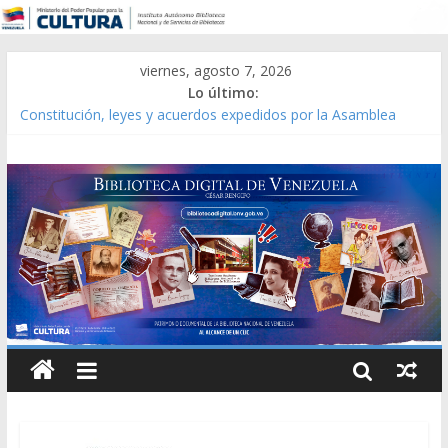
viernes, agosto 7, 2026
Lo último:
Constitución, leyes y acuerdos expedidos por la Asamblea
Constituyente del Estado Lara en 1881.
Una Parálisis [material gráfico]
Modesta Bor Sánchez [material gráfico]
Gaceta Oficial de la República de Venezuela año CXXXIII Mes V,
Caracas 09 de marzo de 2006 N° 38.394
Catálogo temático de obras de Modesta Bor