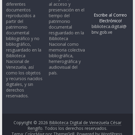
diferentes
al acceso y
documentos
preservación en el
Escribe al Correo
reproducidos a
tiempo del
Electrónico!
partir del
patrimonio
biblioteca.digital@
patrimonio
documental
bnv.gob.ve
documental
resguardado en la
bibliográfico y no
Biblioteca
bibliográfico,
Nacional como
resguardado en la
memoria colectiva
Biblioteca
bibliográfica,
Nacional de
hemerográfica y
Venezuela, así
audiovisual del
como los objetos
país.
y recursos nacidos
digitales, y sin
derechos
reservados.
Copyright © 2026
Biblioteca Digital de Venezuela César
Rengifo
. Todos los derechos reservados.
Tema: ColorMag por
ThemeGrill
. Powered by
WordPress
.