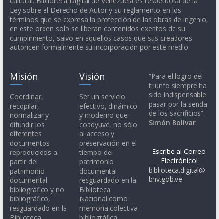
cultural. Biblioteca Digital de Venezuela es respetuosa de la
Ley sobre el Derecho de Autor y su reglamento en los
términos que se expresa la protección de las obras de ingenio,
en este orden solo se liberan contenidos exentos de su
cumplimiento, salvo en aquellos casos que sus creadores
autoricen formalmente su incorporación por este medio
Misión
Visión
“Para el logro del
triunfo siempre ha
sido indispensable
Coordinar,
Ser un servicio
pasar por la senda
recopilar,
efectivo, dinámico
de los sacrificios”.
normalizar y
y moderno que
Simón Bolívar
difundir los
coadyuve, no sólo
diferentes
al acceso y
documentos
preservación en el
Escribe al Correo
reproducidos a
tiempo del
Electrónico!
partir del
patrimonio
biblioteca.digital@
patrimonio
documental
bnv.gob.ve
documental
resguardado en la
bibliográfico y no
Biblioteca
bibliográfico,
Nacional como
resguardado en la
memoria colectiva
Biblioteca
bibliográfica,