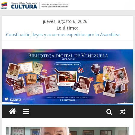
jueves, agosto 6, 2026
Lo último:
Constitución, leyes y acuerdos expedidos por la Asamblea
Constituyente del Estado Lara en 1881.
Una Parálisis [material gráfico]
Modesta Bor Sánchez [material gráfico]
Gaceta Oficial de la República de Venezuela año CXXXIII Mes V,
Caracas 09 de marzo de 2006 N° 38.394
Catálogo temático de obras de Modesta Bor