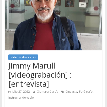
Videograbaciones
Jimmy Marull
[videograbación] :
[entrevista]
,
,
julio 27, 2022
Xiomara García
Cineasta
Fotógrafo
Instructor de vuelo