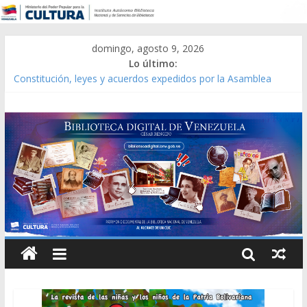
domingo, agosto 9, 2026
Lo último:
Constitución, leyes y acuerdos expedidos por la Asamblea
Constituyente del Estado Lara en 1881.
Una Parálisis [material gráfico]
Modesta Bor Sánchez [material gráfico]
Gaceta Oficial de la República de Venezuela año CXXXIII Mes V,
Caracas 09 de marzo de 2006 N° 38.394
Catálogo temático de obras de Modesta Bor