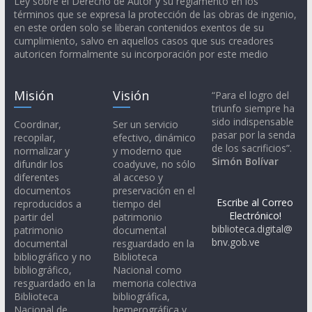
Ley sobre el Derecho de Autor y su reglamento en los
términos que se expresa la protección de las obras de ingenio,
en este orden solo se liberan contenidos exentos de su
cumplimiento, salvo en aquellos casos que sus creadores
autoricen formalmente su incorporación por este medio
Misión
Visión
“Para el logro del
triunfo siempre ha
sido indispensable
Coordinar,
Ser un servicio
pasar por la senda
recopilar,
efectivo, dinámico
de los sacrificios”.
normalizar y
y moderno que
Simón Bolívar
difundir los
coadyuve, no sólo
diferentes
al acceso y
documentos
preservación en el
Escribe al Correo
reproducidos a
tiempo del
Electrónico!
partir del
patrimonio
biblioteca.digital@
patrimonio
documental
bnv.gob.ve
documental
resguardado en la
bibliográfico y no
Biblioteca
bibliográfico,
Nacional como
resguardado en la
memoria colectiva
Biblioteca
bibliográfica,
Nacional de
hemerográfica y