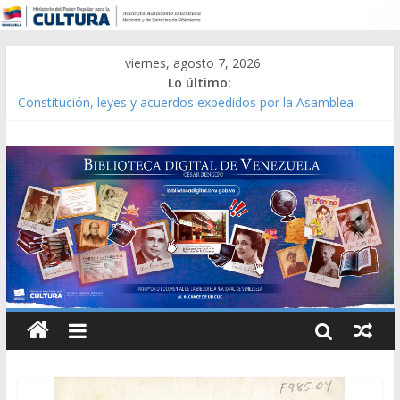
viernes, agosto 7, 2026
Lo último:
Constitución, leyes y acuerdos expedidos por la Asamblea
Constituyente del Estado Lara en 1881.
Una Parálisis [material gráfico]
Modesta Bor Sánchez [material gráfico]
Gaceta Oficial de la República de Venezuela año CXXXIII Mes V,
Caracas 09 de marzo de 2006 N° 38.394
Catálogo temático de obras de Modesta Bor