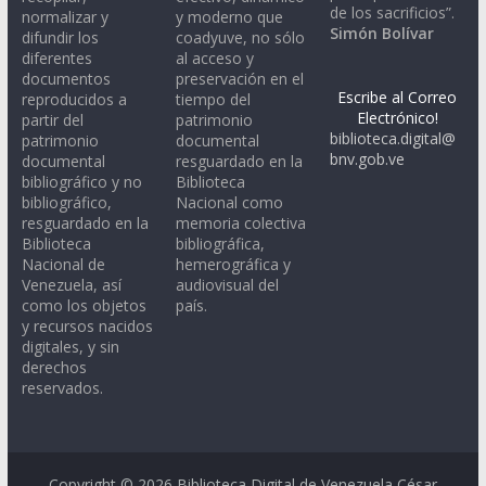
de los sacrificios”.
normalizar y
y moderno que
Simón Bolívar
difundir los
coadyuve, no sólo
diferentes
al acceso y
documentos
preservación en el
Escribe al Correo
reproducidos a
tiempo del
Electrónico!
partir del
patrimonio
biblioteca.digital@
patrimonio
documental
bnv.gob.ve
documental
resguardado en la
bibliográfico y no
Biblioteca
bibliográfico,
Nacional como
resguardado en la
memoria colectiva
Biblioteca
bibliográfica,
Nacional de
hemerográfica y
Venezuela, así
audiovisual del
como los objetos
país.
y recursos nacidos
digitales, y sin
derechos
reservados.
Copyright © 2026
Biblioteca Digital de Venezuela César