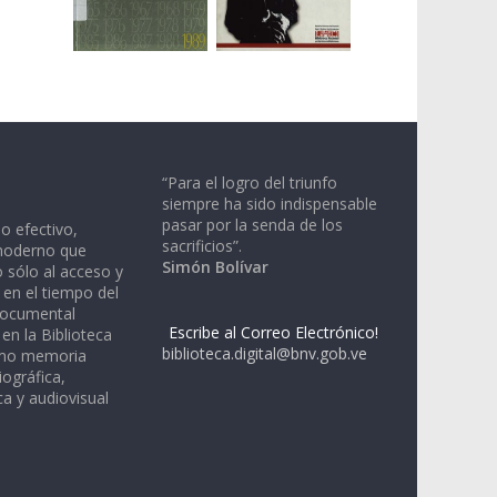
“Para el logro del triunfo
siempre ha sido indispensable
pasar por la senda de los
io efectivo,
sacrificios”.
moderno que
Simón Bolívar
 sólo al acceso y
 en el tiempo del
documental
Escribe al Correo Electrónico!
en la Biblioteca
biblioteca.digital@bnv.gob.ve
omo memoria
iográfica,
a y audiovisual