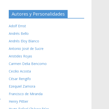
Autores y Personalidades
Adolf Ernst
Andrés Bello
Andrés Eloy Blanco
Antonio José de Sucre
Aristides Rojas
Carmen Delia Bencomo
Cecilio Acosta
César Rengifo
Ezequiel Zamora
Francisco de Miranda
→
Henry Pittier
Hugo Rafael Chávez Frías