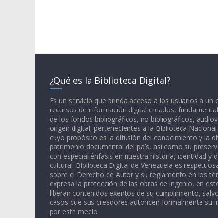
¿Qué es la Biblioteca Digital?
Es un servicio que brinda acceso a los usuarios a un
recursos de información digital creados, fundamental
de los fondos bibliográficos, no bibliográficos, audiov
origen digital, pertenecientes a la Biblioteca Naciona
cuyo propósito es la difusión del conocimiento y la di
patrimonio documental del país, así como su preserva
con especial énfasis en nuestra historia, identidad y d
cultural. Biblioteca Digital de Venezuela es respetuos
sobre el Derecho de Autor y su reglamento en los té
expresa la protección de las obras de ingenio, en est
liberan contenidos exentos de su cumplimiento, salv
casos que sus creadores autoricen formalmente su i
por este medio