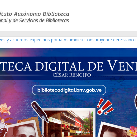
eyes y acuerdos expedidos por la Asamblea Constituyente del Estado 
aterial gráfico]
chez [material gráfico]
de la República de Venezuela año CXXXIII Mes V, Caracas 09 de marzo
ico de obras de Modesta Bor