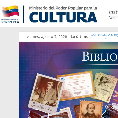
viernes, agosto 7, 2026
Lo último:
Constitución, l
Una Parálisis [m
Modesta Bor Sán
Gaceta Oficial 
Catálogo temát