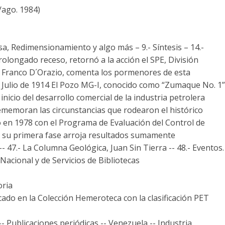
/ago. 1984)
isa, Redimensionamiento y algo más – 9.- Síntesis – 14.-
rolongado receso, retornó a la acción el SPE, División
g. Franco D´Orazio, comenta los pormenores de esta
de Julio de 1914 El Pozo MG-I, conocido como “Zumaque No. 1”
nicio del desarrollo comercial de la industria petrolera
ememoran las circunstancias que rodearon el histórico
o en 1978 con el Programa de Evaluación del Control de
de su primera fase arroja resultados sumamente
s -- 47.- La Columna Geológica, Juan Sin Tierra -- 48.- Eventos.
acional y de Servicios de Bibliotecas
oria
cado en la Colección Hemeroteca con la clasificación PET
- Publicaciones periódicas -- Venezuela -- Industria