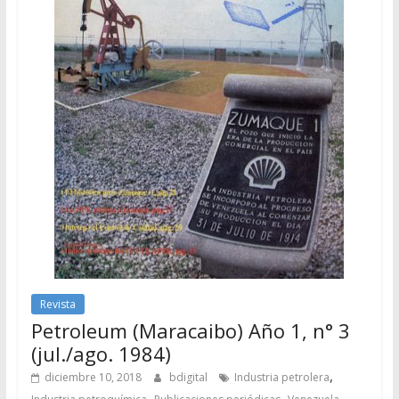
Revista
Petroleum (Maracaibo) Año 1, n° 3
(jul./ago. 1984)
,
diciembre 10, 2018
bdigital
Industria petrolera
,
,