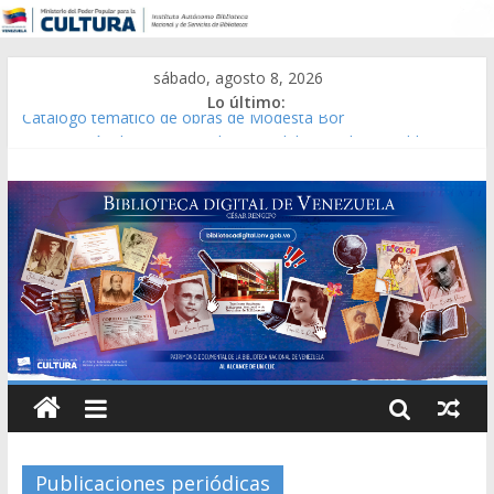
sábado, agosto 8, 2026
Lo último:
Catálogo temático de obras de Modesta Bor
Constitución, leyes y acuerdos expedidos por la Asamblea
Constituyente del Estado Lara en 1881.
Una Parálisis [material gráfico]
Modesta Bor Sánchez [material gráfico]
Gaceta Oficial de la República de Venezuela año CXXXIII Mes V,
Caracas 09 de marzo de 2006 N° 38.394
Publicaciones periódicas