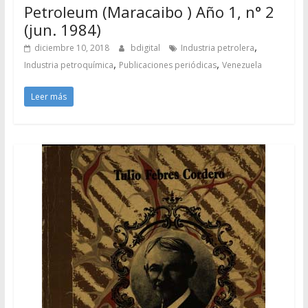
Petroleum (Maracaibo ) Año 1, n° 2
(jun. 1984)
,
diciembre 10, 2018
bdigital
Industria petrolera
,
,
Industria petroquímica
Publicaciones periódicas
Venezuela
Leer más