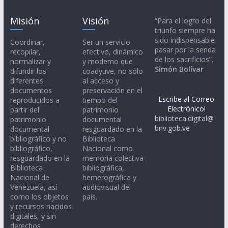
Misión
Visión
“Para el logro del
triunfo siempre ha
sido indispensable
Coordinar,
Ser un servicio
pasar por la senda
recopilar,
efectivo, dinámico
de los sacrificios”.
normalizar y
y moderno que
Simón Bolívar
difundir los
coadyuve, no sólo
diferentes
al acceso y
documentos
preservación en el
Escribe al Correo
reproducidos a
tiempo del
Electrónico!
partir del
patrimonio
biblioteca.digital@
patrimonio
documental
bnv.gob.ve
documental
resguardado en la
bibliográfico y no
Biblioteca
bibliográfico,
Nacional como
resguardado en la
memoria colectiva
Biblioteca
bibliográfica,
Nacional de
hemerográfica y
Venezuela, así
audiovisual del
como los objetos
país.
y recursos nacidos
digitales, y sin
derechos