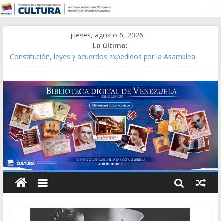
jueves, agosto 6, 2026
Lo último:
Constitución, leyes y acuerdos expedidos por la Asamblea
Constituyente del Estado Lara en 1881.
Una Parálisis [material gráfico]
Modesta Bor Sánchez [material gráfico]
Gaceta Oficial de la República de Venezuela año CXXXIII Mes V,
Caracas 09 de marzo de 2006 N° 38.394
Catálogo temático de obras de Modesta Bor