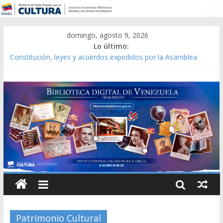
domingo, agosto 9, 2026
Lo último:
Constitución, leyes y acuerdos expedidos por la Asamblea
Constituyente del Estado Lara en 1881.
Una Parálisis [material gráfico]
Modesta Bor Sánchez [material gráfico]
Gaceta Oficial de la República de Venezuela año CXXXIII Mes V,
Caracas 09 de marzo de 2006 N° 38.394
Catálogo temático de obras de Modesta Bor
Patrimonio Cultural