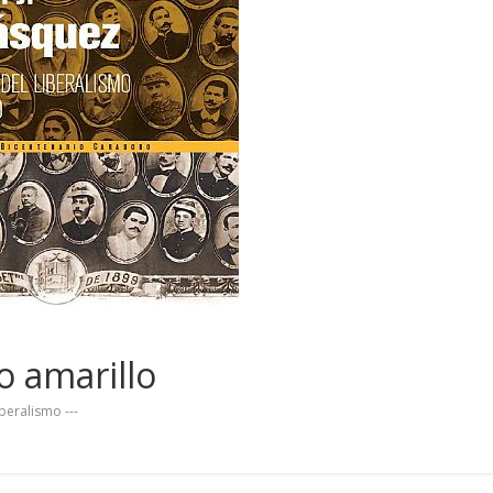
o amarillo
beralismo ---