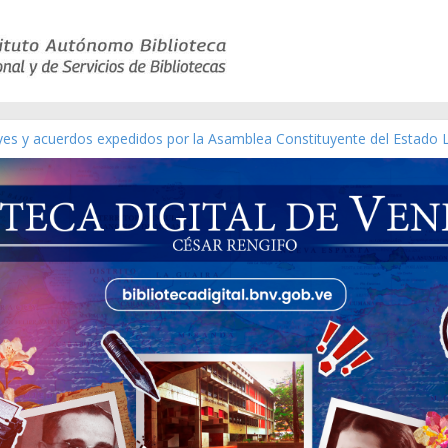
eyes y acuerdos expedidos por la Asamblea Constituyente del Estado 
aterial gráfico]
chez [material gráfico]
de la República de Venezuela año CXXXIII Mes V, Caracas 09 de marzo
ico de obras de Modesta Bor