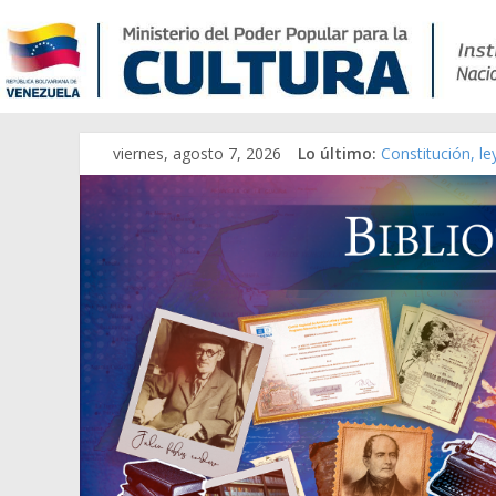
viernes, agosto 7, 2026
Lo último:
Constitución, l
Una Parálisis [m
Modesta Bor Sán
Gaceta Oficial 
Catálogo temát