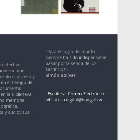
“Para el logro del triunfo
siempre ha sido indispensable
pasar por la senda de los
io efectivo,
sacrificios”.
moderno que
Simón Bolívar
 sólo al acceso y
 en el tiempo del
documental
Escribe al Correo Electrónico!
en la Biblioteca
biblioteca.digital@bnv.gob.ve
omo memoria
iográfica,
a y audiovisual