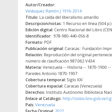
Autor/Creador:
Velásquez Ramón J 1916-2014
Título:
La caída del liberalismo amarillo
Descripcion/notas:
1 Recurso en línea (504 p.)
Edición digital:
Centro Nacional del Libro (CE
Identificador:
978-980-440-056-8
Formato:
PDF
Publicación original:
Caracas : Fundación Impre
Relación:
Reproducción del original pertenecie
número de clasificación 987.062 V434
Materia:
Venezuela -- Historia -- 1870-1900 --
Paredes Antonio 1870-1907
Cobertura temporal:
Siglo XXI
Cobertura espacial:
Caracas (Venezuela)
Derechos:
Instituto Autónomo Biblioteca Nacio
Enlace al Catálogo:
http://sisbiv.bnv.gob.ve/c
País:
Venezuela
Fecha Original:
2022