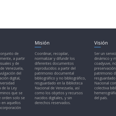
Misión
Visión
 conjunto de
Coordinar, recopilar,
Ser un servic
mente, a partir
normalizar y difundir los
dinámico y 
isuales y de
diferentes documentos
coadyuve, no
l de Venezuela,
reproducidos a partir del
preservación
vulgación del
patrimonio documental
patrimonio 
ción digital,
bibliográfico y no bibliográfico,
resguardado 
iversidad
resguardado en la Biblioteca
Nacional c
a de la Ley
Nacional de Venezuela, así
colectiva bibl
rminos que se
como los objetos y recursos
hemerográfic
e orden solo se
nacidos digitales, y sin
del país.
o en aquellos
derechos reservados.
ncorporación