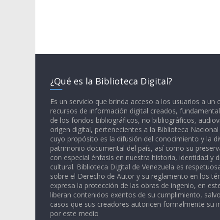
¿Qué es la Biblioteca Digital?
Es un servicio que brinda acceso a los usuarios a un
recursos de información digital creados, fundamental
de los fondos bibliográficos, no bibliográficos, audiov
origen digital, pertenecientes a la Biblioteca Naciona
cuyo propósito es la difusión del conocimiento y la di
patrimonio documental del país, así como su preserva
con especial énfasis en nuestra historia, identidad y d
cultural. Biblioteca Digital de Venezuela es respetuos
sobre el Derecho de Autor y su reglamento en los té
expresa la protección de las obras de ingenio, en est
liberan contenidos exentos de su cumplimiento, salv
casos que sus creadores autoricen formalmente su i
por este medio