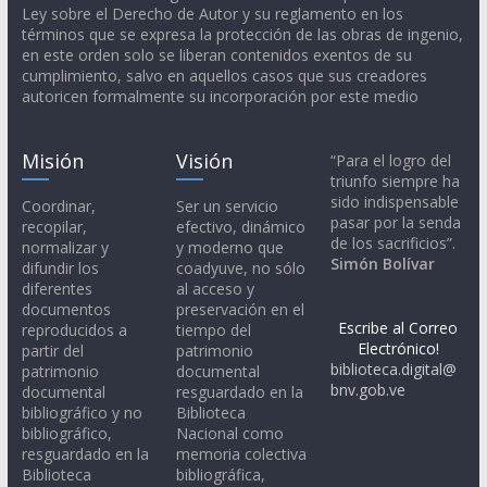
Ley sobre el Derecho de Autor y su reglamento en los
términos que se expresa la protección de las obras de ingenio,
en este orden solo se liberan contenidos exentos de su
cumplimiento, salvo en aquellos casos que sus creadores
autoricen formalmente su incorporación por este medio
Misión
Visión
“Para el logro del
triunfo siempre ha
sido indispensable
Coordinar,
Ser un servicio
pasar por la senda
recopilar,
efectivo, dinámico
de los sacrificios”.
normalizar y
y moderno que
Simón Bolívar
difundir los
coadyuve, no sólo
diferentes
al acceso y
documentos
preservación en el
Escribe al Correo
reproducidos a
tiempo del
Electrónico!
partir del
patrimonio
biblioteca.digital@
patrimonio
documental
bnv.gob.ve
documental
resguardado en la
bibliográfico y no
Biblioteca
bibliográfico,
Nacional como
resguardado en la
memoria colectiva
Biblioteca
bibliográfica,