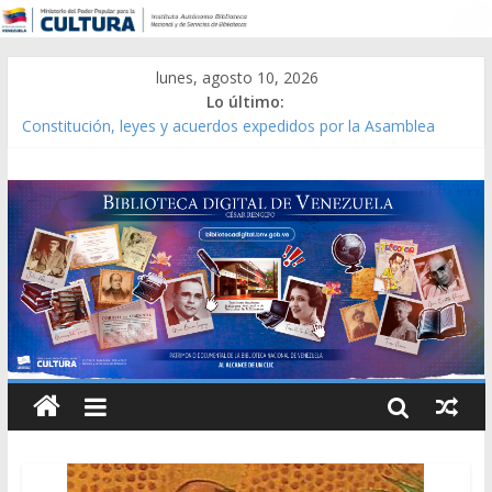
lunes, agosto 10, 2026
Lo último:
Constitución, leyes y acuerdos expedidos por la Asamblea
Constituyente del Estado Lara en 1881.
Una Parálisis [material gráfico]
Modesta Bor Sánchez [material gráfico]
Gaceta Oficial de la República de Venezuela año CXXXIII Mes V,
Caracas 09 de marzo de 2006 N° 38.394
Catálogo temático de obras de Modesta Bor