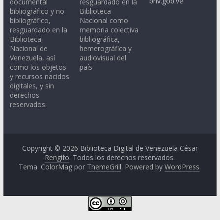
bnv.gob.ve
documental
resguardado en la
bibliográfico y no
Biblioteca
bibliográfico,
Nacional como
resguardado en la
memoria colectiva
Biblioteca
bibliográfica,
Nacional de
hemerográfica y
Venezuela, así
audiovisual del
como los objetos
país.
y recursos nacidos
digitales, y sin
derechos
reservados.
Copyright © 2026
Biblioteca Digital de Venezuela César
Rengifo
. Todos los derechos reservados.
Tema: ColorMag por
ThemeGrill
. Powered by
WordPress
.