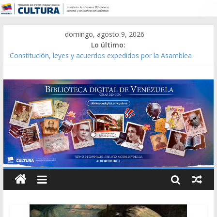
domingo, agosto 9, 2026
Lo último:
Constitución, leyes y acuerdos expedidos por la Asamblea
Constituyente del Estado Lara en 1881.
Una Parálisis [material gráfico]
Modesta Bor Sánchez [material gráfico]
Gaceta Oficial de la República de Venezuela año CXXXIII Mes V,
Caracas 09 de marzo de 2006 N° 38.394
Catálogo temático de obras de Modesta Bor