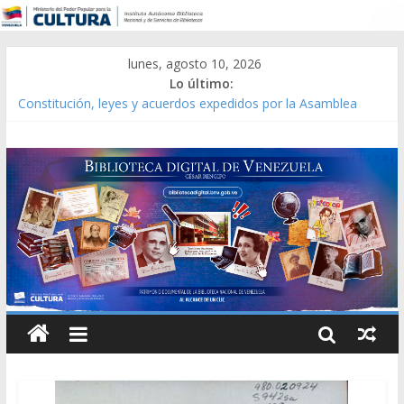
lunes, agosto 10, 2026
Lo último:
Constitución, leyes y acuerdos expedidos por la Asamblea
Constituyente del Estado Lara en 1881.
Una Parálisis [material gráfico]
Modesta Bor Sánchez [material gráfico]
Gaceta Oficial de la República de Venezuela año CXXXIII Mes V,
Caracas 09 de marzo de 2006 N° 38.394
Catálogo temático de obras de Modesta Bor