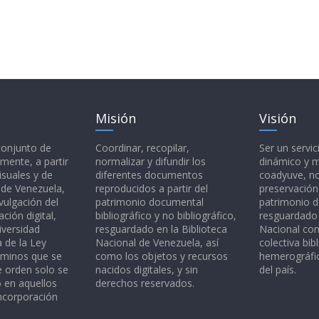
Misión
Visión
 conjunto de
Coordinar, recopilar,
Ser un servic
mente, a partir
normalizar y difundir los
dinámico y 
isuales y de
diferentes documentos
coadyuve, no
l de Venezuela,
reproducidos a partir del
preservación
vulgación del
patrimonio documental
patrimonio 
ción digital,
bibliográfico y no bibliográfico,
resguardado 
iversidad
resguardado en la Biblioteca
Nacional c
a de la Ley
Nacional de Venezuela, así
colectiva bibl
rminos que se
como los objetos y recursos
hemerográfic
e orden solo se
nacidos digitales, y sin
del país.
o en aquellos
derechos reservados.
ncorporación