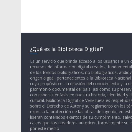
¿Qué es la Biblioteca Digital?
Es un servicio que brinda acceso a los usuarios a un
recursos de información digital creados, fundamental
de los fondos bibliográficos, no bibliográficos, audiov
origen digital, pertenecientes a la Biblioteca Naciona
cuyo propósito es la difusión del conocimiento y la di
patrimonio documental del país, así como su preserva
con especial énfasis en nuestra historia, identidad y d
cultural. Biblioteca Digital de Venezuela es respetuos
sobre el Derecho de Autor y su reglamento en los té
expresa la protección de las obras de ingenio, en est
liberan contenidos exentos de su cumplimiento, salv
casos que sus creadores autoricen formalmente su i
por este medio