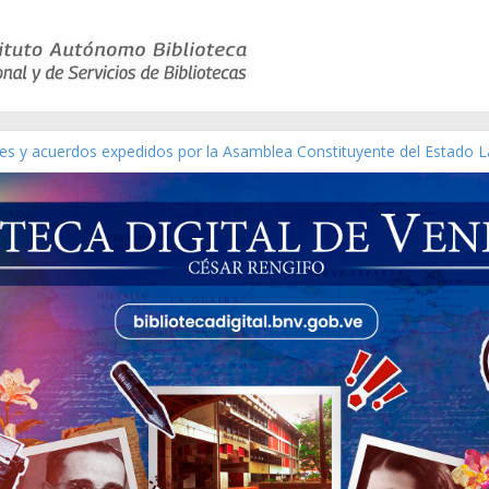
yes y acuerdos expedidos por la Asamblea Constituyente del Estado L
terial gráfico]
chez [material gráfico]
e la República de Venezuela año CXXXIII Mes V, Caracas 09 de marzo
co de obras de Modesta Bor