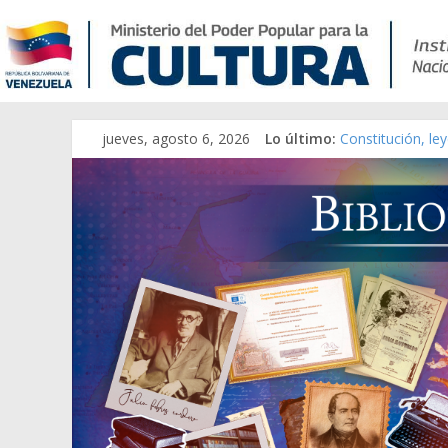
jueves, agosto 6, 2026
Lo último:
Constitución, le
Una Parálisis [ma
Modesta Bor Sán
Gaceta Oficial d
Catálogo temáti