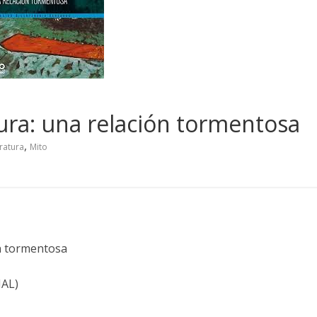
atura: una relación tormentosa
,
eratura
Mito
ón tormentosa
NAL)