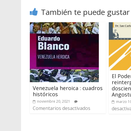
También te puede gustar
El Pode
reinter
Venezuela heroica : cuadros
doscien
históricos
Angost
noviembre 20, 2021
marzo 10
Comentarios desactivados
desactiv