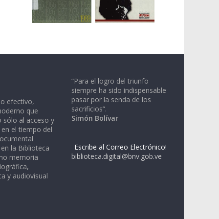
“Para el logro del triunfo
siempre ha sido indispensable
pasar por la senda de los
io efectivo,
sacrificios”.
moderno que
Simón Bolívar
 sólo al acceso y
 en el tiempo del
documental
Escribe al Correo Electrónico!
en la Biblioteca
biblioteca.digital@bnv.gob.ve
omo memoria
iográfica,
a y audiovisual