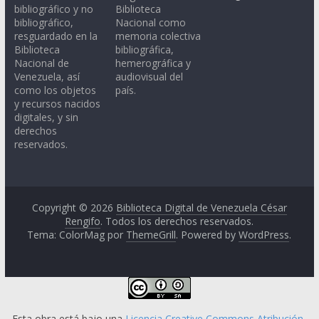
bibliográfico y no
Biblioteca
bibliográfico,
Nacional como
resguardado en la
memoria colectiva
Biblioteca
bibliográfica,
Nacional de
hemerográfica y
Venezuela, así
audiovisual del
como los objetos
país.
y recursos nacidos
digitales, y sin
derechos
reservados.
Copyright © 2026
Biblioteca Digital de Venezuela César
Rengifo
. Todos los derechos reservados.
Tema: ColorMag por
ThemeGrill
. Powered by
WordPress
.
Esta obra está bajo una
Licencia Creative Commons Atribución-