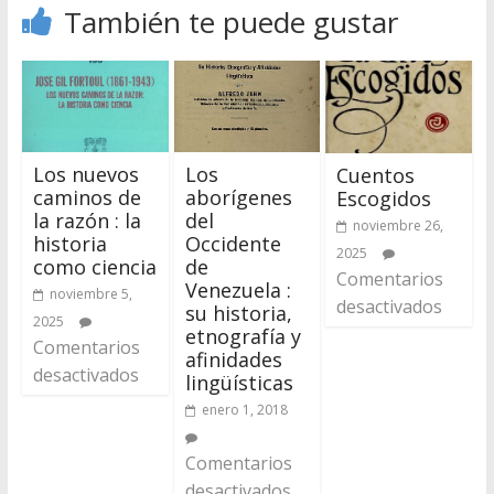
También te puede gustar
Los nuevos
Los
Cuentos
caminos de
aborígenes
Escogidos
la razón : la
del
noviembre 26,
historia
Occidente
2025
como ciencia
de
Comentarios
Venezuela :
noviembre 5,
desactivados
su historia,
2025
etnografía y
Comentarios
afinidades
desactivados
lingüísticas
enero 1, 2018
Comentarios
desactivados