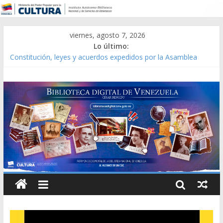
viernes, agosto 7, 2026
Lo último:
Constitución, leyes y acuerdos expedidos por la Asamblea
Constituyente del Estado Lara en 1881.
Una Parálisis [material gráfico]
Modesta Bor Sánchez [material gráfico]
Gaceta Oficial de la República de Venezuela año CXXXIII Mes V,
Caracas 09 de marzo de 2006 N° 38.394
Catálogo temático de obras de Modesta Bor