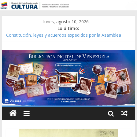
lunes, agosto 10, 2026
Lo último:
Constitución, leyes y acuerdos expedidos por la Asamblea
Constituyente del Estado Lara en 1881.
Una Parálisis [material gráfico]
Modesta Bor Sánchez [material gráfico]
Gaceta Oficial de la República de Venezuela año CXXXIII Mes V,
Caracas 09 de marzo de 2006 N° 38.394
Catálogo temático de obras de Modesta Bor