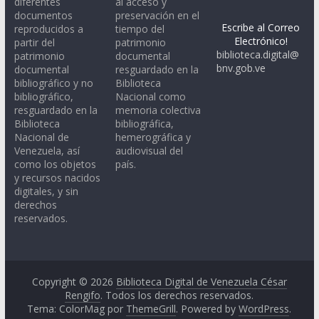
diferentes
al acceso y
documentos
preservación en el
Escribe al Correo
reproducidos a
tiempo del
Electrónico!
partir del
patrimonio
biblioteca.digital@
patrimonio
documental
bnv.gob.ve
documental
resguardado en la
bibliográfico y no
Biblioteca
bibliográfico,
Nacional como
resguardado en la
memoria colectiva
Biblioteca
bibliográfica,
Nacional de
hemerográfica y
Venezuela, así
audiovisual del
como los objetos
país.
y recursos nacidos
digitales, y sin
derechos
reservados.
Copyright © 2026
Biblioteca Digital de Venezuela César
Rengifo
. Todos los derechos reservados.
Tema: ColorMag por
ThemeGrill
. Powered by
WordPress
.