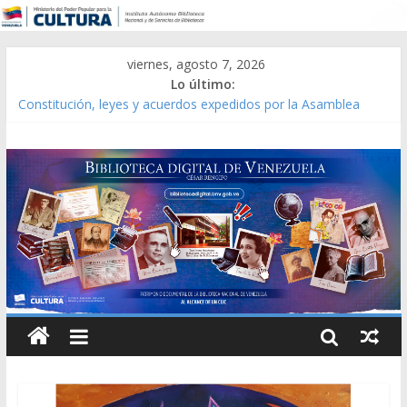
viernes, agosto 7, 2026
Lo último:
Constitución, leyes y acuerdos expedidos por la Asamblea
Constituyente del Estado Lara en 1881.
Una Parálisis [material gráfico]
Modesta Bor Sánchez [material gráfico]
Gaceta Oficial de la República de Venezuela año CXXXIII Mes V,
Caracas 09 de marzo de 2006 N° 38.394
Catálogo temático de obras de Modesta Bor