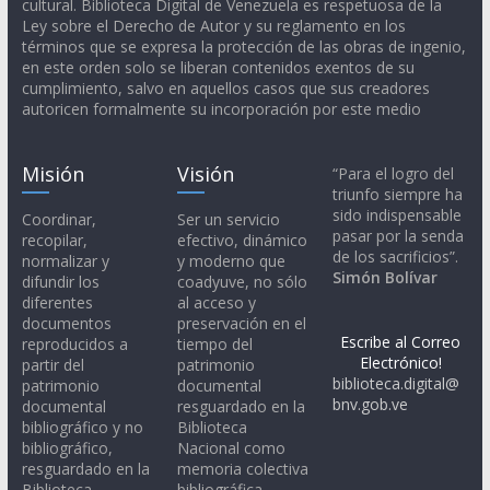
cultural. Biblioteca Digital de Venezuela es respetuosa de la
Ley sobre el Derecho de Autor y su reglamento en los
términos que se expresa la protección de las obras de ingenio,
en este orden solo se liberan contenidos exentos de su
cumplimiento, salvo en aquellos casos que sus creadores
autoricen formalmente su incorporación por este medio
Misión
Visión
“Para el logro del
triunfo siempre ha
sido indispensable
Coordinar,
Ser un servicio
pasar por la senda
recopilar,
efectivo, dinámico
de los sacrificios”.
normalizar y
y moderno que
Simón Bolívar
difundir los
coadyuve, no sólo
diferentes
al acceso y
documentos
preservación en el
Escribe al Correo
reproducidos a
tiempo del
Electrónico!
partir del
patrimonio
biblioteca.digital@
patrimonio
documental
bnv.gob.ve
documental
resguardado en la
bibliográfico y no
Biblioteca
bibliográfico,
Nacional como
resguardado en la
memoria colectiva
Biblioteca
bibliográfica,