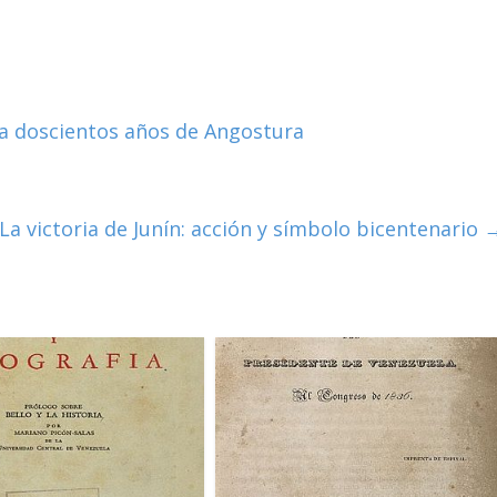
 a doscientos años de Angostura
La victoria de Junín: acción y símbolo bicentenario