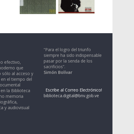
“Para el logro del triunfo
siempre ha sido indispensable
pasar por la senda de los
io efectivo,
sacrificios”.
moderno que
Simón Bolívar
 sólo al acceso y
 en el tiempo del
documental
Escribe al Correo Electrónico!
en la Biblioteca
biblioteca.digital@bnv.gob.ve
omo memoria
iográfica,
a y audiovisual