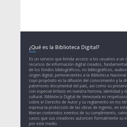
¿Qué es la Biblioteca Digital?
Es un servicio que brinda acceso a los usuarios a un
recursos de información digital creados, fundamental
de los fondos bibliográficos, no bibliográficos, audiov
origen digital, pertenecientes a la Biblioteca Naciona
cuyo propósito es la difusión del conocimiento y la di
patrimonio documental del país, así como su preserva
con especial énfasis en nuestra historia, identidad y d
cultural. Biblioteca Digital de Venezuela es respetuos
sobre el Derecho de Autor y su reglamento en los té
expresa la protección de las obras de ingenio, en est
liberan contenidos exentos de su cumplimiento, salv
casos que sus creadores autoricen formalmente su i
por este medio