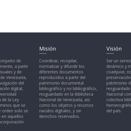
Misión
Visión
 conjunto de
Coordinar, recopilar,
Ser un servic
mente, a partir
normalizar y difundir los
dinámico y 
isuales y de
diferentes documentos
coadyuve, no
l de Venezuela,
reproducidos a partir del
preservación
vulgación del
patrimonio documental
patrimonio 
ción digital,
bibliográfico y no bibliográfico,
resguardado 
iversidad
resguardado en la Biblioteca
Nacional c
a de la Ley
Nacional de Venezuela, así
colectiva bibl
rminos que se
como los objetos y recursos
hemerográfic
e orden solo se
nacidos digitales, y sin
del país.
o en aquellos
derechos reservados.
ncorporación