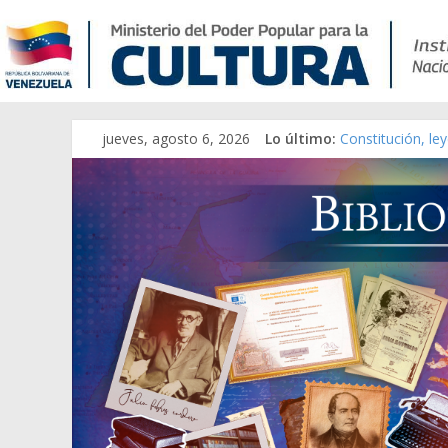
jueves, agosto 6, 2026
Lo último:
Constitución, le
Una Parálisis [ma
Modesta Bor Sán
Gaceta Oficial d
Catálogo temáti