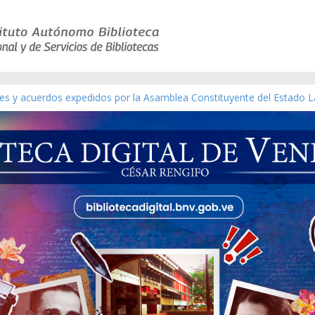
yes y acuerdos expedidos por la Asamblea Constituyente del Estado L
terial gráfico]
chez [material gráfico]
e la República de Venezuela año CXXXIII Mes V, Caracas 09 de marzo
co de obras de Modesta Bor