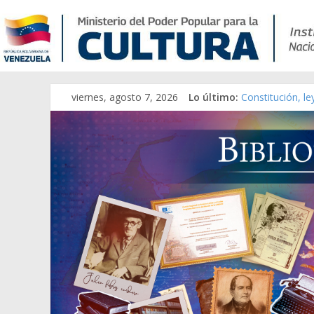
Catálogo temát
viernes, agosto 7, 2026
Lo último:
Constitución, l
Una Parálisis [m
Modesta Bor Sán
Gaceta Oficial 