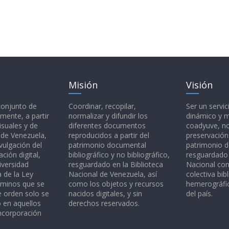
Misión
Visión
 conjunto de
Coordinar, recopilar,
Ser un servic
mente, a partir
normalizar y difundir los
dinámico y 
isuales y de
diferentes documentos
coadyuve, no
l de Venezuela,
reproducidos a partir del
preservación
vulgación del
patrimonio documental
patrimonio 
ción digital,
bibliográfico y no bibliográfico,
resguardado 
iversidad
resguardado en la Biblioteca
Nacional c
a de la Ley
Nacional de Venezuela, así
colectiva bibl
rminos que se
como los objetos y recursos
hemerográfic
e orden solo se
nacidos digitales, y sin
del país.
o en aquellos
derechos reservados.
ncorporación