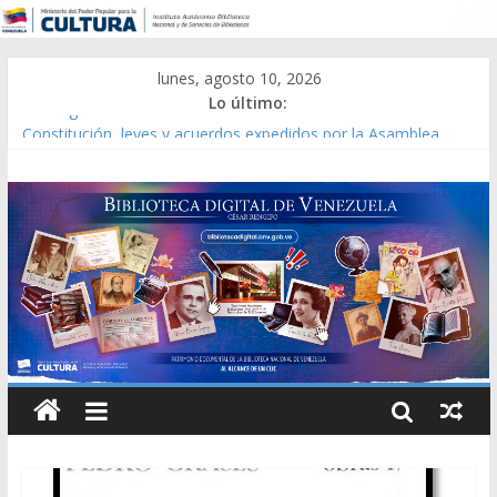
lunes, agosto 10, 2026
Lo último:
Catálogo temático de obras de Modesta Bor
Constitución, leyes y acuerdos expedidos por la Asamblea
Constituyente del Estado Lara en 1881.
Una Parálisis [material gráfico]
Modesta Bor Sánchez [material gráfico]
Gaceta Oficial de la República de Venezuela año CXXXIII Mes V,
Caracas 09 de marzo de 2006 N° 38.394