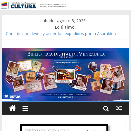
sábado, agosto 8, 2026
Lo último:
Constitución, leyes y acuerdos expedidos por la Asamblea
Constituyente del Estado Lara en 1881.
Una Parálisis [material gráfico]
Modesta Bor Sánchez [material gráfico]
Gaceta Oficial de la República de Venezuela año CXXXIII Mes V,
Caracas 09 de marzo de 2006 N° 38.394
Catálogo temático de obras de Modesta Bor