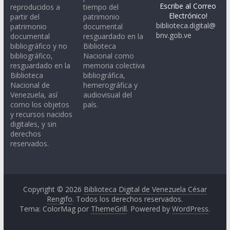
Escribe al Correo
reproducidos a
tiempo del
Electrónico!
partir del
patrimonio
biblioteca.digital@
patrimonio
documental
bnv.gob.ve
documental
resguardado en la
bibliográfico y no
Biblioteca
bibliográfico,
Nacional como
resguardado en la
memoria colectiva
Biblioteca
bibliográfica,
Nacional de
hemerográfica y
Venezuela, así
audiovisual del
como los objetos
país.
y recursos nacidos
digitales, y sin
derechos
reservados.
Copyright © 2026
Biblioteca Digital de Venezuela César
Rengifo
. Todos los derechos reservados.
Tema: ColorMag por
ThemeGrill
. Powered by
WordPress
.