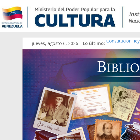
jueves, agosto 6, 2026
Lo último:
Constitución, le
Una Parálisis [ma
Modesta Bor Sán
Gaceta Oficial d
Catálogo temáti