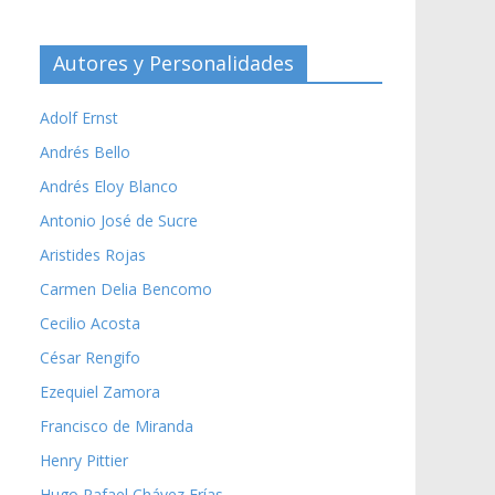
Autores y Personalidades
Adolf Ernst
Andrés Bello
Andrés Eloy Blanco
Antonio José de Sucre
Aristides Rojas
Carmen Delia Bencomo
Cecilio Acosta
César Rengifo
Ezequiel Zamora
Francisco de Miranda
Henry Pittier
Hugo Rafael Chávez Frías