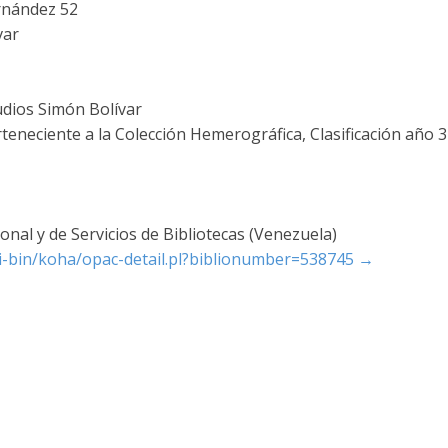
rnández 52
var
udios Simón Bolívar
rteneciente a la Colección Hemerográfica, Clasificación año 3
nal y de Servicios de Bibliotecas (Venezuela)
cgi-bin/koha/opac-detail.pl?biblionumber=538745
→