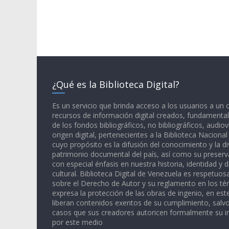
¿Qué es la Biblioteca Digital?
Es un servicio que brinda acceso a los usuarios a un
recursos de información digital creados, fundamental
de los fondos bibliográficos, no bibliográficos, audiov
origen digital, pertenecientes a la Biblioteca Naciona
cuyo propósito es la difusión del conocimiento y la di
patrimonio documental del país, así como su preserva
con especial énfasis en nuestra historia, identidad y d
cultural. Biblioteca Digital de Venezuela es respetuos
sobre el Derecho de Autor y su reglamento en los té
expresa la protección de las obras de ingenio, en est
liberan contenidos exentos de su cumplimiento, salv
casos que sus creadores autoricen formalmente su i
por este medio