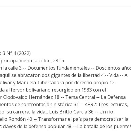
 3 N° 4 (2022)
 principalmente a color ; 28 cm
 en la calle 3 -- Documentos fundamentales -- Doscientos año
quil se abrazaron dos gigantes de la libertad 4 -- Vida -- A
olívar y Manuela. Libertadora por derecho propio 12 --
erda al fervor bolivariano resurgido en 1983 con el
or Clodovaldo Hernández 18 -- Tema Central -- La Defensa
ntos de confrontación histórica 31 -- 4F.92: Tres lecturas,
do, su carrera, la vida... Luis Britto García 36 -- Un río
lo Rondón 40 -- Transformar el país para democratizar la
: claves de la defensa popular 48 -- La batalla de los puentes