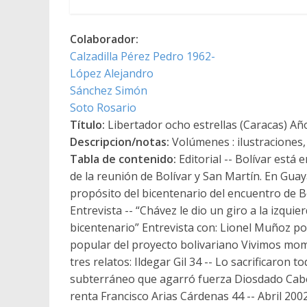
Colaborador:
Calzadilla Pérez Pedro 1962-
López Alejandro
Sánchez Simón
Soto Rosario
Título:
Libertador ocho estrellas (Caracas) Año
Descripcion/notas:
Volúmenes : ilustraciones,
Tabla de contenido:
Editorial -- Bolívar está
de la reunión de Bolívar y San Martín. En Guaya
propósito del bicentenario del encuentro de B
Entrevista -- “Chávez le dio un giro a la izqui
bicentenario” Entrevista con: Lionel Muñoz p
popular del proyecto bolivariano Vivimos mome
tres relatos: Ildegar Gil 34 -- Lo sacrificaron to
subterráneo que agarró fuerza Diosdado Cabel
renta Francisco Arias Cárdenas 44 -- Abril 2002