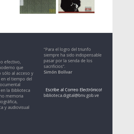
“Para el logro del triunfo
siempre ha sido indispensable
pasar por la senda de los
io efectivo,
sacrificios”.
moderno que
Simón Bolívar
 sólo al acceso y
 en el tiempo del
documental
Escribe al Correo Electrónico!
en la Biblioteca
biblioteca.digital@bnv.gob.ve
omo memoria
iográfica,
a y audiovisual