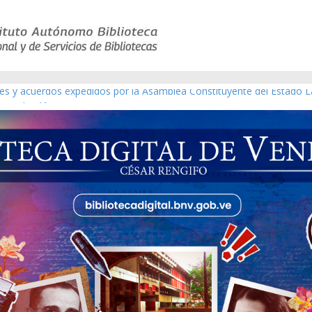
yes y acuerdos expedidos por la Asamblea Constituyente del Estado L
terial gráfico]
chez [material gráfico]
e la República de Venezuela año CXXXIII Mes V, Caracas 09 de marzo
co de obras de Modesta Bor