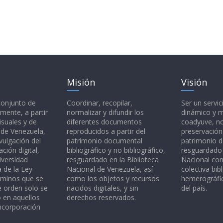
Misión
Visión
 conjunto de
Coordinar, recopilar,
Ser un servic
mente, a partir
normalizar y difundir los
dinámico y 
isuales y de
diferentes documentos
coadyuve, no
l de Venezuela,
reproducidos a partir del
preservación
vulgación del
patrimonio documental
patrimonio 
ción digital,
bibliográfico y no bibliográfico,
resguardado 
iversidad
resguardado en la Biblioteca
Nacional c
a de la Ley
Nacional de Venezuela, así
colectiva bibl
rminos que se
como los objetos y recursos
hemerográfic
e orden solo se
nacidos digitales, y sin
del país.
o en aquellos
derechos reservados.
ncorporación