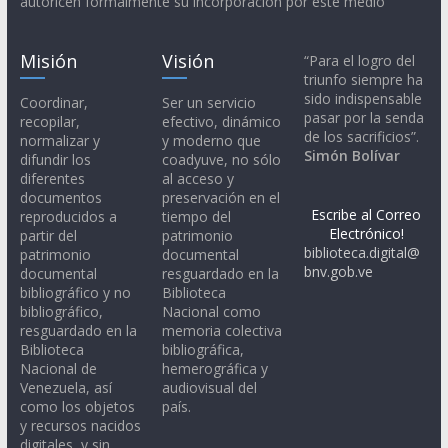
autoricen formalmente su incorporación por este medio
Misión
Visión
“Para el logro del
triunfo siempre ha
sido indispensable
Coordinar,
Ser un servicio
pasar por la senda
recopilar,
efectivo, dinámico
de los sacrificios”.
normalizar y
y moderno que
Simón Bolívar
difundir los
coadyuve, no sólo
diferentes
al acceso y
documentos
preservación en el
Escribe al Correo
reproducidos a
tiempo del
Electrónico!
partir del
patrimonio
biblioteca.digital@
patrimonio
documental
bnv.gob.ve
documental
resguardado en la
bibliográfico y no
Biblioteca
bibliográfico,
Nacional como
resguardado en la
memoria colectiva
Biblioteca
bibliográfica,
Nacional de
hemerográfica y
Venezuela, así
audiovisual del
como los objetos
país.
y recursos nacidos
digitales, y sin