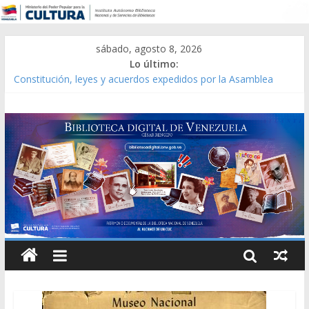
sábado, agosto 8, 2026
Lo último:
Constitución, leyes y acuerdos expedidos por la Asamblea
Constituyente del Estado Lara en 1881.
Una Parálisis [material gráfico]
Modesta Bor Sánchez [material gráfico]
Gaceta Oficial de la República de Venezuela año CXXXIII Mes V,
Caracas 09 de marzo de 2006 N° 38.394
Catálogo temático de obras de Modesta Bor