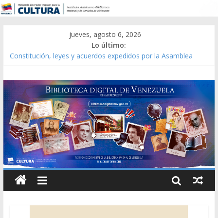
jueves, agosto 6, 2026
Lo último:
Constitución, leyes y acuerdos expedidos por la Asamblea
Constituyente del Estado Lara en 1881.
Una Parálisis [material gráfico]
Modesta Bor Sánchez [material gráfico]
Gaceta Oficial de la República de Venezuela año CXXXIII Mes V,
Caracas 09 de marzo de 2006 N° 38.394
Catálogo temático de obras de Modesta Bor