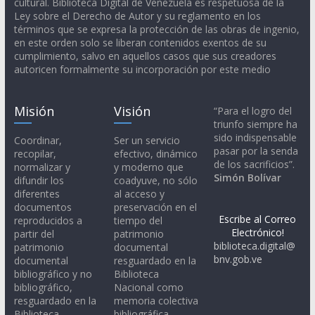
cultural. Biblioteca Digital de Venezuela es respetuosa de la
Ley sobre el Derecho de Autor y su reglamento en los
términos que se expresa la protección de las obras de ingenio,
en este orden solo se liberan contenidos exentos de su
cumplimiento, salvo en aquellos casos que sus creadores
autoricen formalmente su incorporación por este medio
Misión
Visión
“Para el logro del
triunfo siempre ha
sido indispensable
Coordinar,
Ser un servicio
pasar por la senda
recopilar,
efectivo, dinámico
de los sacrificios”.
normalizar y
y moderno que
Simón Bolívar
difundir los
coadyuve, no sólo
diferentes
al acceso y
documentos
preservación en el
Escribe al Correo
reproducidos a
tiempo del
Electrónico!
partir del
patrimonio
biblioteca.digital@
patrimonio
documental
bnv.gob.ve
documental
resguardado en la
bibliográfico y no
Biblioteca
bibliográfico,
Nacional como
resguardado en la
memoria colectiva
Biblioteca
bibliográfica,