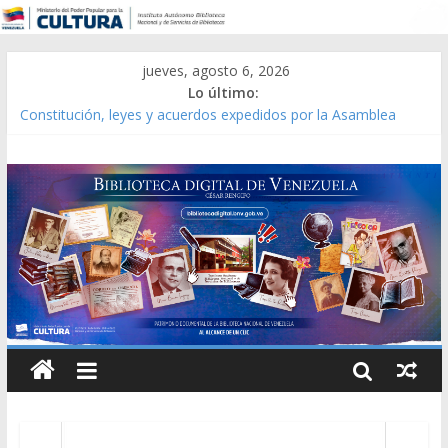
jueves, agosto 6, 2026
Lo último:
Constitución, leyes y acuerdos expedidos por la Asamblea
Constituyente del Estado Lara en 1881.
Una Parálisis [material gráfico]
Modesta Bor Sánchez [material gráfico]
Gaceta Oficial de la República de Venezuela año CXXXIII Mes V,
Caracas 09 de marzo de 2006 N° 38.394
Catálogo temático de obras de Modesta Bor