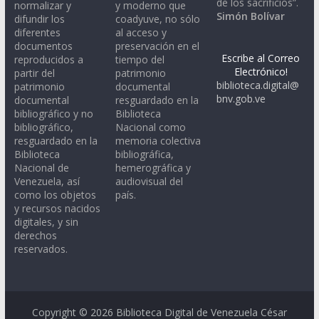
de los sacrificios”.
normalizar y
y moderno que
Simón Bolívar
difundir los
coadyuve, no sólo
diferentes
al acceso y
documentos
preservación en el
Escribe al Correo
reproducidos a
tiempo del
Electrónico!
partir del
patrimonio
biblioteca.digital@
patrimonio
documental
bnv.gob.ve
documental
resguardado en la
bibliográfico y no
Biblioteca
bibliográfico,
Nacional como
resguardado en la
memoria colectiva
Biblioteca
bibliográfica,
Nacional de
hemerográfica y
Venezuela, así
audiovisual del
como los objetos
país.
y recursos nacidos
digitales, y sin
derechos
reservados.
Copyright © 2026
Biblioteca Digital de Venezuela César