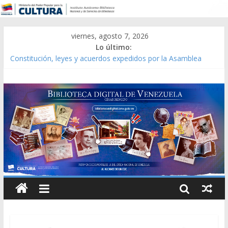
viernes, agosto 7, 2026
Lo último:
Constitución, leyes y acuerdos expedidos por la Asamblea
Constituyente del Estado Lara en 1881.
Una Parálisis [material gráfico]
Modesta Bor Sánchez [material gráfico]
Gaceta Oficial de la República de Venezuela año CXXXIII Mes V,
Caracas 09 de marzo de 2006 N° 38.394
Catálogo temático de obras de Modesta Bor