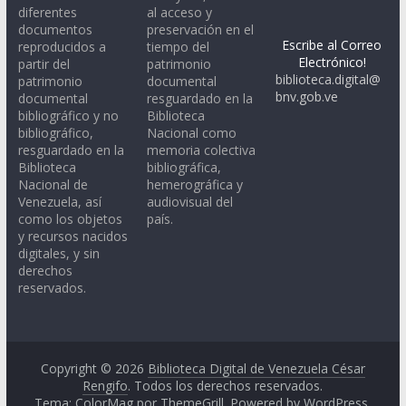
diferentes
al acceso y
documentos
preservación en el
Escribe al Correo
reproducidos a
tiempo del
Electrónico!
partir del
patrimonio
biblioteca.digital@
patrimonio
documental
bnv.gob.ve
documental
resguardado en la
bibliográfico y no
Biblioteca
bibliográfico,
Nacional como
resguardado en la
memoria colectiva
Biblioteca
bibliográfica,
Nacional de
hemerográfica y
Venezuela, así
audiovisual del
como los objetos
país.
y recursos nacidos
digitales, y sin
derechos
reservados.
Copyright © 2026
Biblioteca Digital de Venezuela César
Rengifo
. Todos los derechos reservados.
Tema: ColorMag por
ThemeGrill
. Powered by
WordPress
.