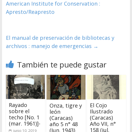
American Institute for Conservation :
Apresto/Reapresto
El manual de preservación de bibliotecas y
archivos : manejo de emergencias
→
También te puede gustar
Rayado
El Cojo
Onza, tigre y
sobre el
Ilustrado
león
techo [No. 1
(Caracas)
(Caracas)
(mar. 1961)]-
Año VII, n°
año 5 n° 48
158 (jul.
(Jun. 1943)
junio 10, 2019