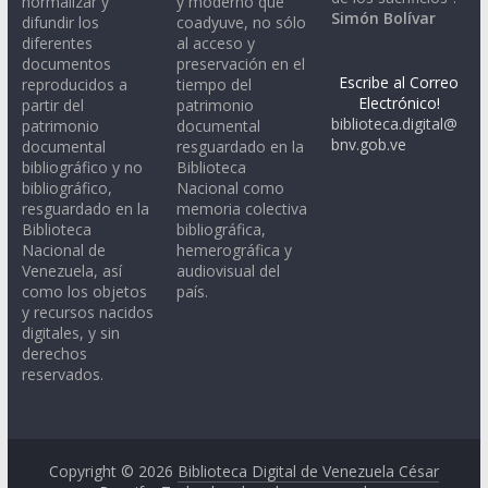
normalizar y
y moderno que
Simón Bolívar
difundir los
coadyuve, no sólo
diferentes
al acceso y
documentos
preservación en el
Escribe al Correo
reproducidos a
tiempo del
Electrónico!
partir del
patrimonio
biblioteca.digital@
patrimonio
documental
bnv.gob.ve
documental
resguardado en la
bibliográfico y no
Biblioteca
bibliográfico,
Nacional como
resguardado en la
memoria colectiva
Biblioteca
bibliográfica,
Nacional de
hemerográfica y
Venezuela, así
audiovisual del
como los objetos
país.
y recursos nacidos
digitales, y sin
derechos
reservados.
Copyright © 2026
Biblioteca Digital de Venezuela César