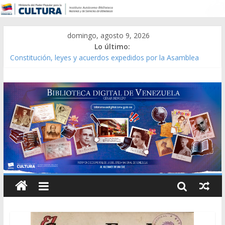
domingo, agosto 9, 2026
Lo último:
Constitución, leyes y acuerdos expedidos por la Asamblea
Constituyente del Estado Lara en 1881.
Una Parálisis [material gráfico]
Modesta Bor Sánchez [material gráfico]
Gaceta Oficial de la República de Venezuela año CXXXIII Mes V,
Caracas 09 de marzo de 2006 N° 38.394
Catálogo temático de obras de Modesta Bor