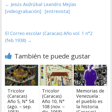
←
Jesús Asdrúbal Leandro Mejías
[videograbación] : [entrevista]
El Correo escolar (Caracas) Año vol. 1 n°2
(feb.1938)
→
También te puede gustar
Tricolor
Tricolor
Memorias de
(Caracas)
(Caracas)
Venezuela :
Año 5, N° 54
Año 10, N°
el pueblo es
(ago. – sep.
108 (nov. –
la historia.
1953)
dic. 1958)
(Caracas)