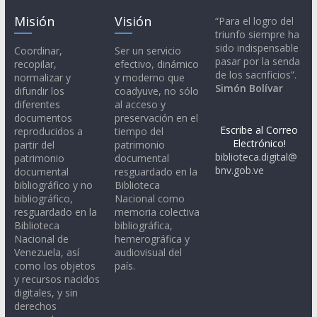
Misión
Visión
“Para el logro del
triunfo siempre ha
sido indispensable
Coordinar,
Ser un servicio
pasar por la senda
recopilar,
efectivo, dinámico
de los sacrificios”.
normalizar y
y moderno que
Simón Bolívar
difundir los
coadyuve, no sólo
diferentes
al acceso y
documentos
preservación en el
Escribe al Correo
reproducidos a
tiempo del
Electrónico!
partir del
patrimonio
biblioteca.digital@
patrimonio
documental
bnv.gob.ve
documental
resguardado en la
bibliográfico y no
Biblioteca
bibliográfico,
Nacional como
resguardado en la
memoria colectiva
Biblioteca
bibliográfica,
Nacional de
hemerográfica y
Venezuela, así
audiovisual del
como los objetos
país.
y recursos nacidos
digitales, y sin
derechos