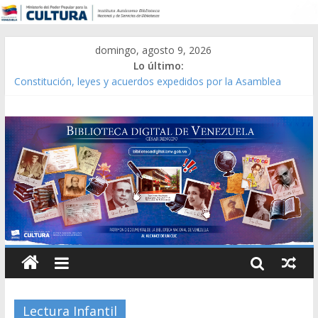
domingo, agosto 9, 2026
Lo último:
Constitución, leyes y acuerdos expedidos por la Asamblea
Constituyente del Estado Lara en 1881.
Una Parálisis [material gráfico]
Modesta Bor Sánchez [material gráfico]
Gaceta Oficial de la República de Venezuela año CXXXIII Mes V,
Caracas 09 de marzo de 2006 N° 38.394
Catálogo temático de obras de Modesta Bor
Lectura Infantil