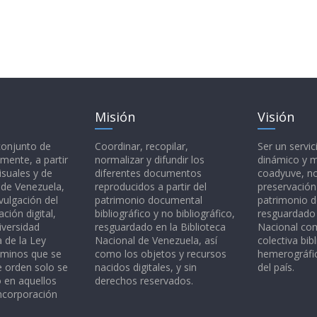
Misión
Visión
 conjunto de
Coordinar, recopilar,
Ser un servic
mente, a partir
normalizar y difundir los
dinámico y 
isuales y de
diferentes documentos
coadyuve, no
l de Venezuela,
reproducidos a partir del
preservación
vulgación del
patrimonio documental
patrimonio 
ción digital,
bibliográfico y no bibliográfico,
resguardado 
iversidad
resguardado en la Biblioteca
Nacional c
a de la Ley
Nacional de Venezuela, así
colectiva bibl
rminos que se
como los objetos y recursos
hemerográfic
e orden solo se
nacidos digitales, y sin
del país.
o en aquellos
derechos reservados.
ncorporación