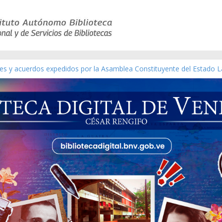
yes y acuerdos expedidos por la Asamblea Constituyente del Estado L
terial gráfico]
chez [material gráfico]
e la República de Venezuela año CXXXIII Mes V, Caracas 09 de marzo
co de obras de Modesta Bor