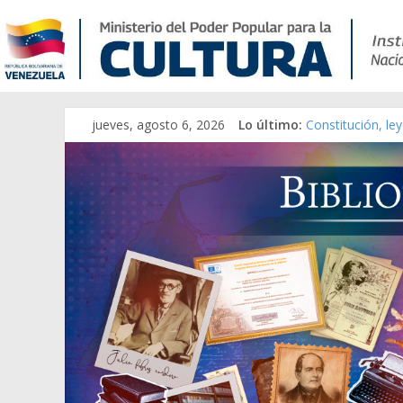
jueves, agosto 6, 2026
Lo último:
Constitución, le
Una Parálisis [ma
Modesta Bor Sán
Gaceta Oficial d
Catálogo temáti