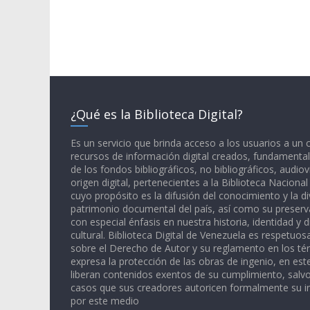
¿Qué es la Biblioteca Digital?
Es un servicio que brinda acceso a los usuarios a un
recursos de información digital creados, fundamental
de los fondos bibliográficos, no bibliográficos, audiov
origen digital, pertenecientes a la Biblioteca Naciona
cuyo propósito es la difusión del conocimiento y la di
patrimonio documental del país, así como su preserva
con especial énfasis en nuestra historia, identidad y d
cultural. Biblioteca Digital de Venezuela es respetuos
sobre el Derecho de Autor y su reglamento en los té
expresa la protección de las obras de ingenio, en est
liberan contenidos exentos de su cumplimiento, salv
casos que sus creadores autoricen formalmente su i
por este medio