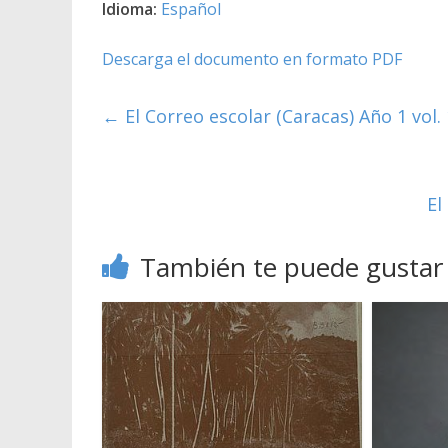
Idioma:
Español
Descarga el documento en formato PDF
←
El Correo escolar (Caracas) Año 1 vol. 
El
También te puede gustar