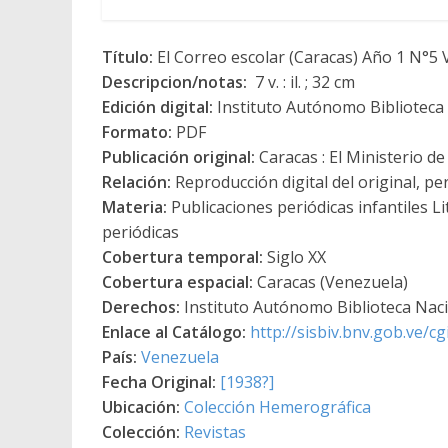
Título:
El Correo escolar (Caracas) Año 1 N°5 
Descripcion/notas:
7 v. : il. ; 32 cm
Edición digital:
Instituto Autónomo Biblioteca N
Formato:
PDF
Publicación original:
Caracas : El Ministerio d
Relación:
Reproducción digital del original, p
Materia:
Publicaciones periódicas infantiles Lit
periódicas
Cobertura temporal:
Siglo XX
Cobertura espacial:
Caracas (Venezuela)
Derechos:
Instituto Autónomo Biblioteca Nacio
Enlace al Catálogo:
http://sisbiv.bnv.gob.ve/
País:
Venezuela
Fecha Original:
[1938?]
Ubicación:
Colección Hemerográfica
Colección:
Revistas