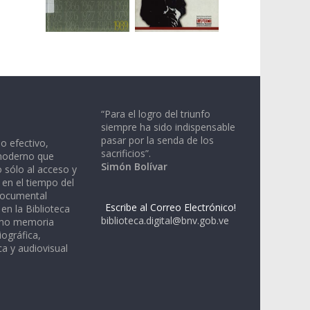
“Para el logro del triunfo
siempre ha sido indispensable
pasar por la senda de los
io efectivo,
sacrificios”.
moderno que
Simón Bolívar
 sólo al acceso y
 en el tiempo del
documental
Escribe al Correo Electrónico!
en la Biblioteca
biblioteca.digital@bnv.gob.ve
omo memoria
iográfica,
a y audiovisual