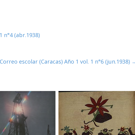
1 n°4 (abr.1938)
 Correo escolar (Caracas) Año 1 vol. 1 n°6 (jun.1938)