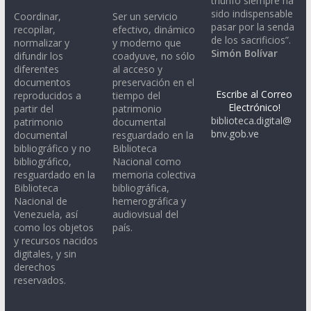
triunfo siempre ha
sido indispensable
Coordinar,
Ser un servicio
pasar por la senda
recopilar,
efectivo, dinámico
de los sacrificios”.
normalizar y
y moderno que
Simón Bolívar
difundir los
coadyuve, no sólo
diferentes
al acceso y
documentos
preservación en el
Escribe al Correo
reproducidos a
tiempo del
Electrónico!
partir del
patrimonio
biblioteca.digital@
patrimonio
documental
bnv.gob.ve
documental
resguardado en la
bibliográfico y no
Biblioteca
bibliográfico,
Nacional como
resguardado en la
memoria colectiva
Biblioteca
bibliográfica,
Nacional de
hemerográfica y
Venezuela, así
audiovisual del
como los objetos
país.
y recursos nacidos
digitales, y sin
derechos
reservados.