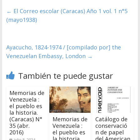
←
El Correo escolar (Caracas) Año 1 vol. 1 n°5
(mayo1938)
Ayacucho, 1824-1974 / [compilado por] the
Venezuelan Embassy, London
→
También te puede gustar
Memorias de
Venezuela :
el pueblo es
la historia.
Memorias de
Catálogo de
(Caracas) N°
Venezuela :
conservació
35 (abr.
el pueblo es
n de papel
2016)
la historia.
del American
julio 8, 2024