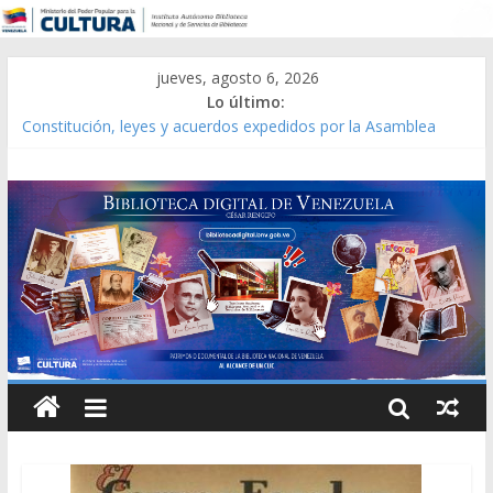
jueves, agosto 6, 2026
Lo último:
Constitución, leyes y acuerdos expedidos por la Asamblea
Constituyente del Estado Lara en 1881.
Una Parálisis [material gráfico]
Modesta Bor Sánchez [material gráfico]
Gaceta Oficial de la República de Venezuela año CXXXIII Mes V,
Caracas 09 de marzo de 2006 N° 38.394
Catálogo temático de obras de Modesta Bor